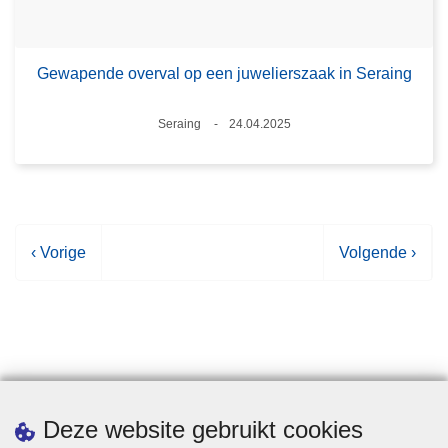
Gewapende overval op een juwelierszaak in Seraing
Plaats
Seraing
24.04.2025
Datum
V
‹ Vorige
V
Volgende ›
o
o
r
l
i
g
g
e
e
n
p
d
Statistieken
Deze website gebruikt cookies
a
e