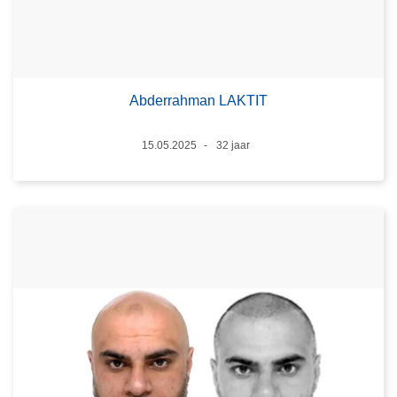
Abderrahman LAKTIT
Datum
15.05.2025
32 jaar
Leeftijd