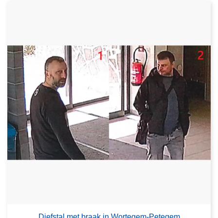
Diefstal met braak in Wortegem-Petegem