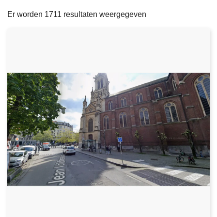
filters
n
e
Er worden 1711 resultaten weergegeven
h
o
u
d
g
a
a
n