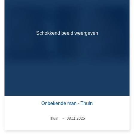
Schokkend beeld weergeven
Onbekende man - Thuin
Plaats
Thuin
08.11.2025
Datum