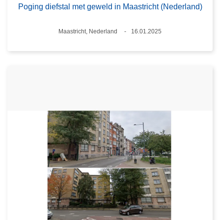
Poging diefstal met geweld in Maastricht (Nederland)
Plaats
Maastricht, Nederland
16.01.2025
Datum