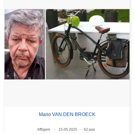
Mario VAN DEN BROECK
Plaats
Affligem
15.05.2025
62 jaar