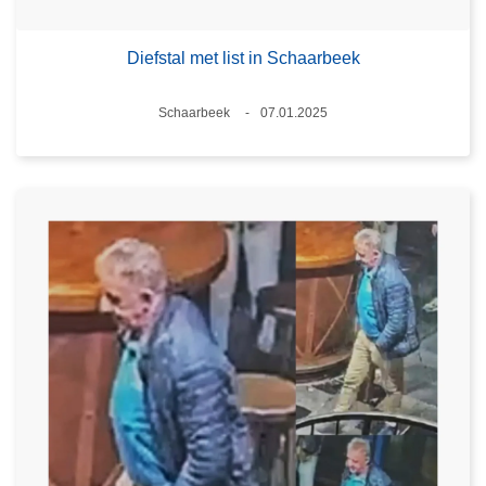
Diefstal met list in Schaarbeek
Plaats
Schaarbeek
07.01.2025
Datum