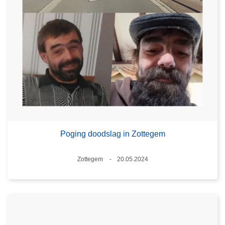
Poging doodslag in Zottegem
Plaats
Zottegem
20.05.2024
Datum