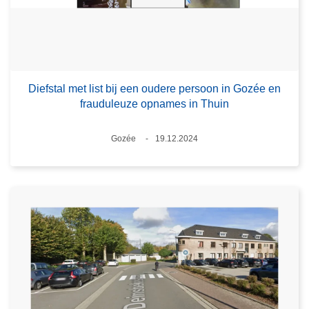
Diefstal met list bij een oudere persoon in Gozée en
frauduleuze opnames in Thuin
Plaats
Gozée
19.12.2024
Datum