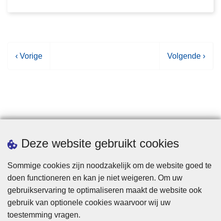
Datum
Leeftijd
V
‹ Vorige
V
Volgende ›
o
o
r
l
i
g
g
e
e
n
p
d
Statistieken
Deze website gebruikt cookies
a
e
g
p
Sommige cookies zijn noodzakelijk om de website goed te
i
a
doen functioneren en kan je niet weigeren. Om uw
n
g
gebruikservaring te optimaliseren maakt de website ook
a
i
gebruik van optionele cookies waarvoor wij uw
n
toestemming vragen.
a
Disclaimer