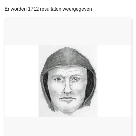
filters
n
e
Er worden 1712 resultaten weergegeven
h
o
u
d
g
a
a
n