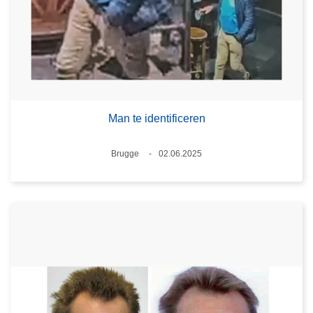
Man te identificeren
Plaats
Brugge
02.06.2025
Datum