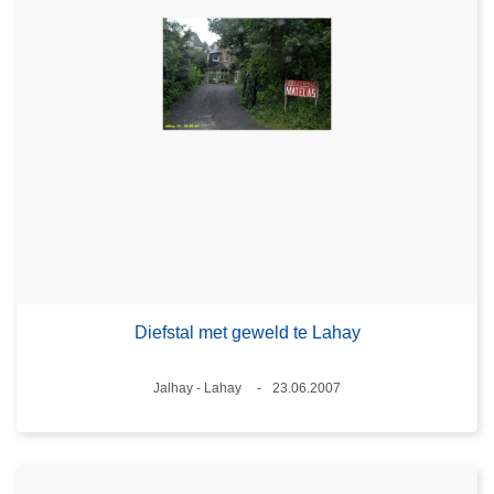
Diefstal met geweld te Lahay
Plaats
Jalhay - Lahay
23.06.2007
Datum