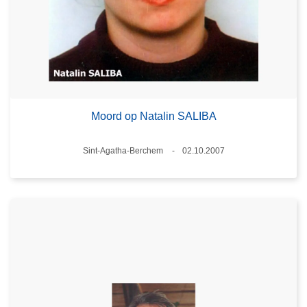
Moord op Natalin SALIBA
Plaats
Sint-Agatha-Berchem
02.10.2007
Datum