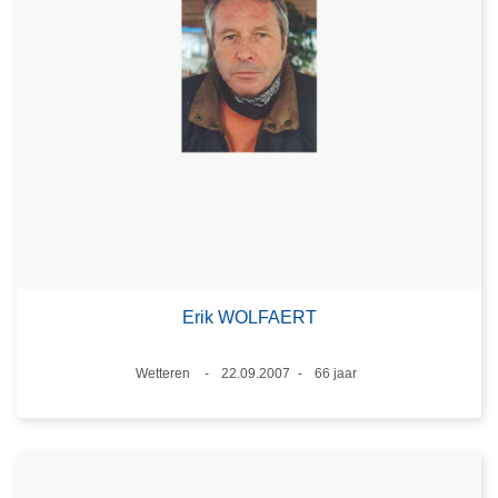
Erik WOLFAERT
Plaats
Wetteren
22.09.2007
66 jaar
Datum
Leeftijd