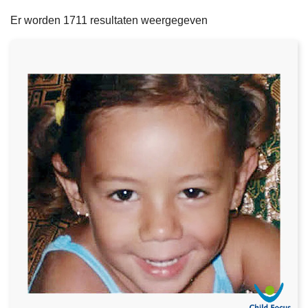
filters
n
e
Er worden 1711 resultaten weergegeven
h
o
u
d
g
a
a
n