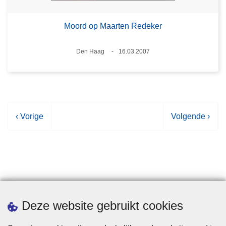
Moord op Maarten Redeker
Plaats
Den Haag
16.03.2007
Datum
V
‹ Vorige
V
Volgende ›
o
o
r
l
i
g
g
e
e
n
p
d
Statistieken
Deze website gebruikt cookies
a
e
g
p