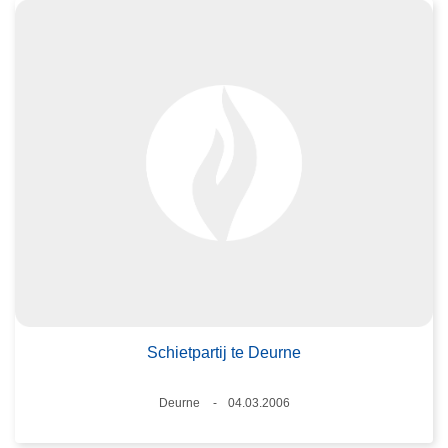
Schietpartij te Deurne
Plaats
Deurne
04.03.2006
Datum