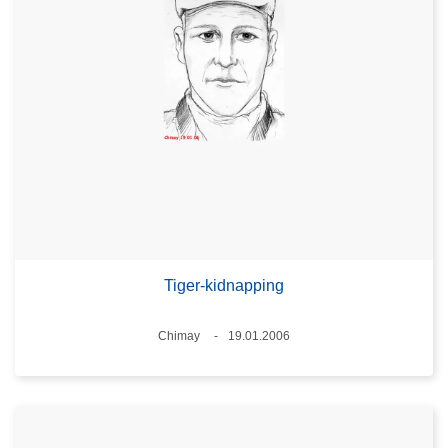
Tiger-kidnapping
Plaats
Chimay
19.01.2006
Datum