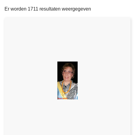
filters
n
e
Er worden 1711 resultaten weergegeven
h
o
u
d
g
a
a
n