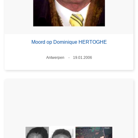
Moord op Dominique HERTOGHE
Plaats
Antwerpen
19.01.2006
Datum