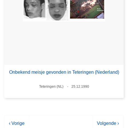
Onbekend meisje gevonden in Teteringen (Nederland)
Plaats
Teteringen (NL)
25.12.1990
Datum
V
‹ Vorige
V
Volgende ›