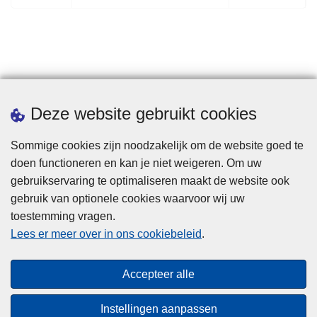
o
o
r
l
i
g
g
e
e
n
p
d
Statistieken
Deze website gebruikt cookies
a
e
g
p
Sommige cookies zijn noodzakelijk om de website goed te
i
a
doen functioneren en kan je niet weigeren. Om uw
n
g
gebruikservaring te optimaliseren maakt de website ook
a
i
gebruik van optionele cookies waarvoor wij uw
n
toestemming vragen.
a
Disclaimer
Lees er meer over in ons cookiebeleid
.
Privacy
Cookies
Accepteer alle
Toegankelijkheid
Instellingen aanpassen