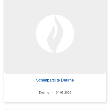
Schietpartij te Deurne
Plaats
Deurne
04.03.2006
Datum