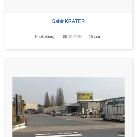
Sabir KRATER
Plaats
Koekelberg
09.10.2004
25 jaar
Datum
Leeftijd