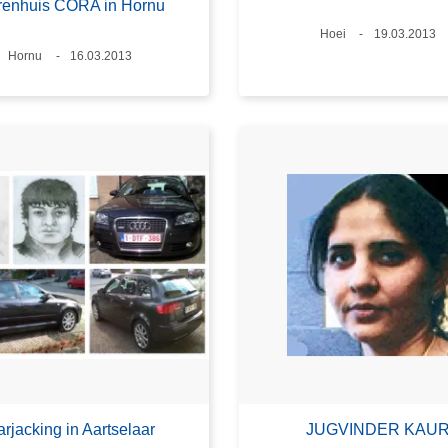
renhuis CORA in Hornu
Plaats
Hoei
Datum
19.03.2013
Plaats
Hornu
Datum
16.03.2013
rjacking in Aartselaar
JUGVINDER KAU