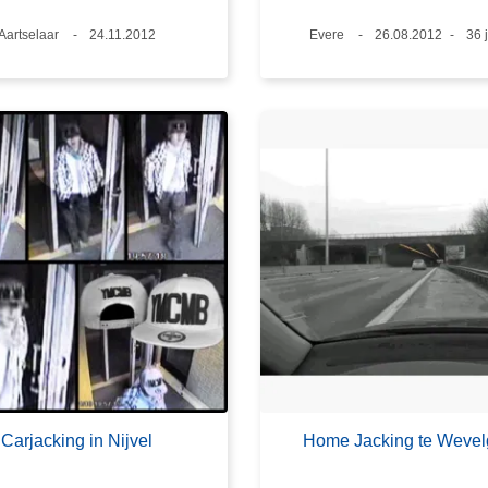
Plaats
Aartselaar
Datum
24.11.2012
Plaats
Evere
Datum
26.08.2012
Lee
36 
Carjacking in Nijvel
Home Jacking te Weve