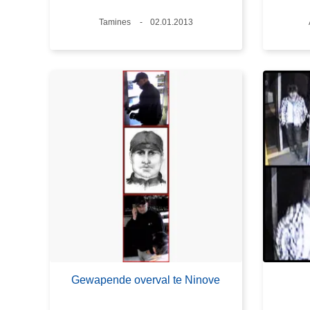
Plaats
Tamines
Datum
02.01.2013
Gewapende overval te Ninove