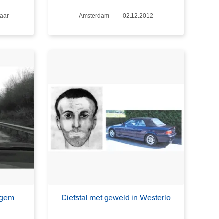
ftijd
jaar
Plaats
Amsterdam
Datum
02.12.2012
lgem
Diefstal met geweld in Westerlo