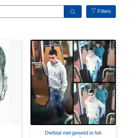
Filters
Open
filters
Diefstal met geweld in het