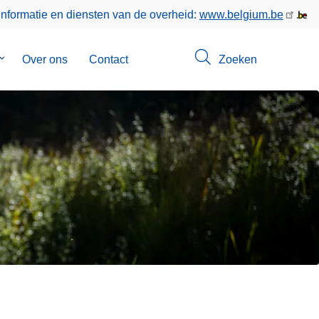
informatie en diensten van de overheid:
www.belgium.be
Submenu
Over ons
Contact
Zoeken
van
Opsporingen