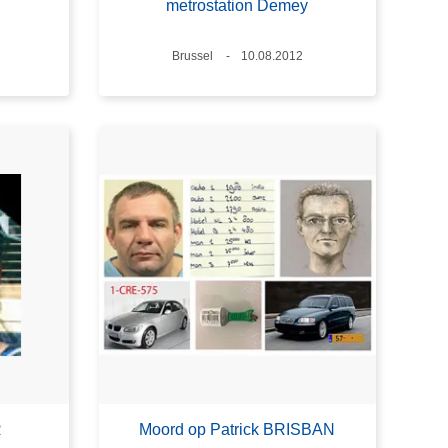
metrostation Demey
Plaats
Brussel
Datum
10.08.2012
R
Moord op Patrick BRISBAN