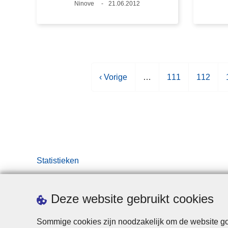
Plaats
Ninove
Datum
21.06.2012
V
‹ Vorige
…
P
111
P
112
o
a
a
r
g
g
i
i
i
i
g
n
n
e
a
a
p
Statistieken
a
g
i
Deze website gebruikt cookies
n
a
Sommige cookies zijn noodzakelijk om de website goe