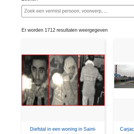
n
e
h
o
u
Er worden 1712 resultaten weergegeven
d
g
a
a
n
Diefstal in een woning in Saint-
Carjac