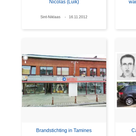
Nicolas (Luik)
wa
Plaats
Sint-Niklaas
Datum
16.11.2012
Brandstichting in Tamines
Ca