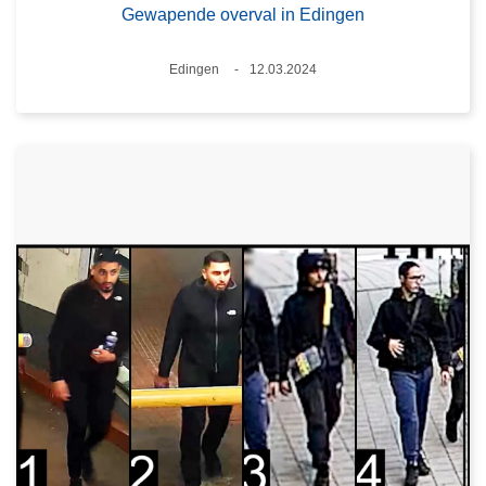
Gewapende overval in Edingen
Plaats
Edingen
12.03.2024
Datum