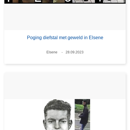
Poging diefstal met geweld in Elsene
Plaats
Elsene
28.09.2023
Datum