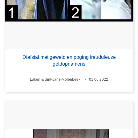
Diefstal met geweld en poging frauduleuze
geldopnamens
Plaats
Laken & Sint-Jans-Molenbeek
01.06.2022
Datum