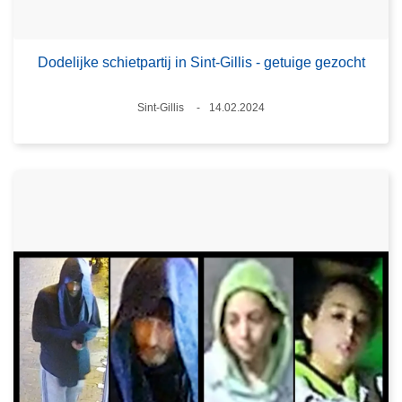
Dodelijke schietpartij in Sint-Gillis - getuige gezocht
Plaats
Sint-Gillis
14.02.2024
Datum