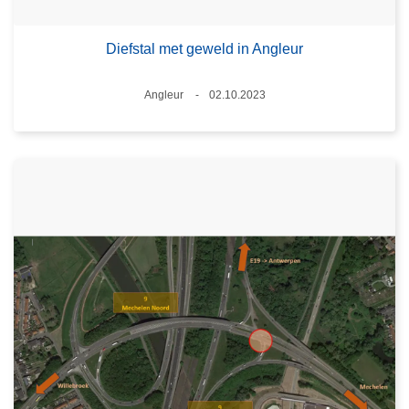
Diefstal met geweld in Angleur
Plaats
Angleur
02.10.2023
Datum