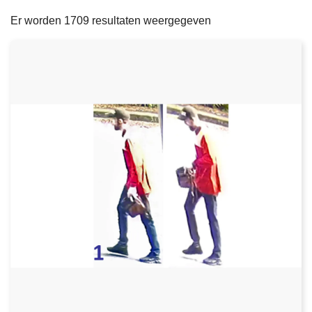
filters
n
e
Er worden 1709 resultaten weergegeven
h
o
u
d
g
a
a
n