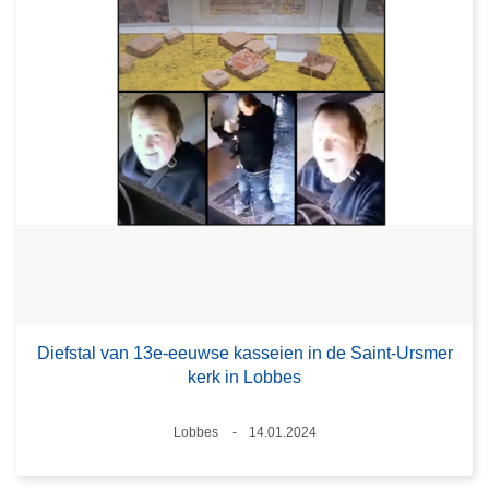
Diefstal van 13e-eeuwse kasseien in de Saint-Ursmer
kerk in Lobbes
Plaats
Lobbes
14.01.2024
Datum