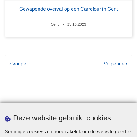
Gewapende overval op een Carrefour in Gent
Plaats
Gent
23.10.2023
Datum
V
‹ Vorige
V
Volgende ›
o
o
r
l
i
g
g
e
e
n
p
d
Statistieken
Deze website gebruikt cookies
a
e
g
p
Sommige cookies zijn noodzakelijk om de website goed te
i
a