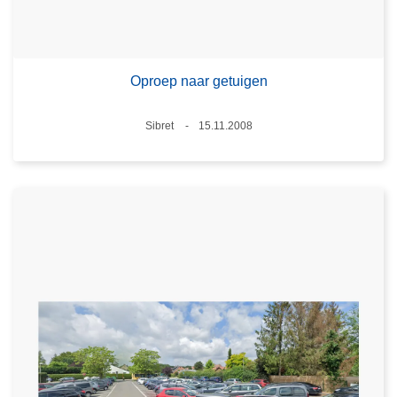
Oproep naar getuigen
Plaats
Sibret
15.11.2008
Datum