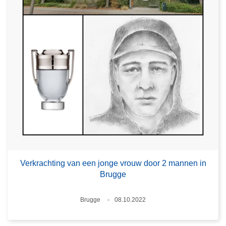
Verkrachting van een jonge vrouw door 2 mannen in
Brugge
Plaats
Brugge
08.10.2022
Datum