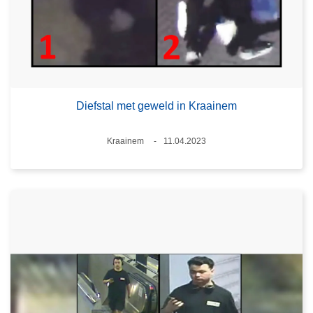
Diefstal met geweld in Kraainem
Plaats
Kraainem
11.04.2023
Datum