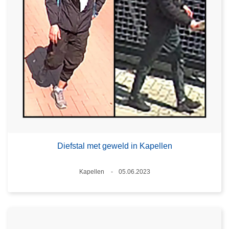
Diefstal met geweld in Kapellen
Plaats
Kapellen
05.06.2023
Datum