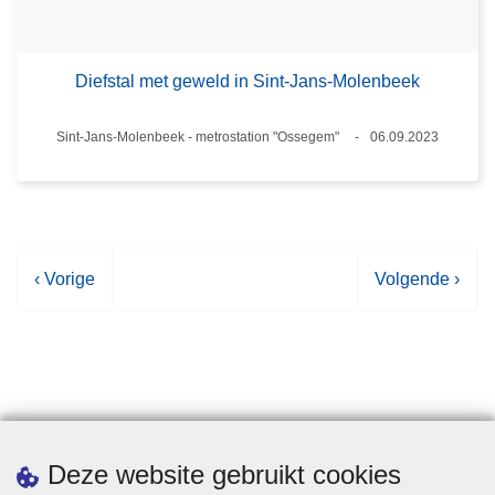
Diefstal met geweld in Sint-Jans-Molenbeek
Plaats
Sint-Jans-Molenbeek - metrostation "Ossegem"
06.09.2023
Datum
V
‹ Vorige
V
Volgende ›
o
o
r
l
i
g
g
e
e
n
p
d
Statistieken
Deze website gebruikt cookies
a
e