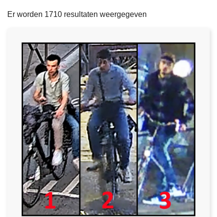
filters
n
e
Er worden 1710 resultaten weergegeven
h
o
u
d
g
a
a
n