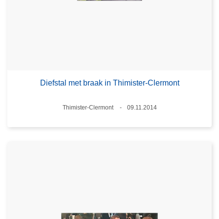
Diefstal met braak in Thimister-Clermont
Plaats
Thimister-Clermont
09.11.2014
Datum