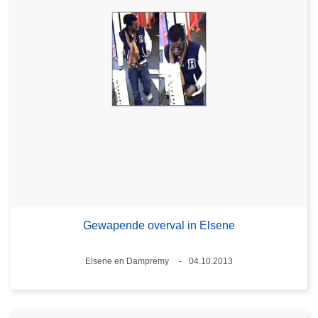
Gewapende overval in Elsene
Plaats
Elsene en Dampremy
04.10.2013
Datum