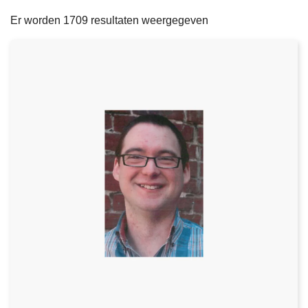
filters
n
e
Er worden 1709 resultaten weergegeven
h
o
u
d
g
a
a
n