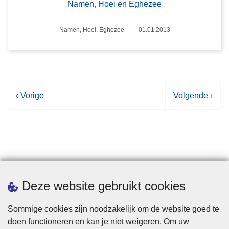
Namen, Hoei en Eghezee
Plaats
Namen, Hoei, Eghezee
01.01.2013
Datum
V
‹ Vorige
V
Volgende ›
o
o
r
l
i
g
g
e
e
n
p
d
Statistieken
Deze website gebruikt cookies
a
e
g
p
Sommige cookies zijn noodzakelijk om de website goed te
i
a
doen functioneren en kan je niet weigeren. Om uw
n
g