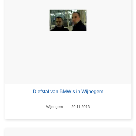
Diefstal van BMW’s in Wijnegem
Plaats
Wijnegem
29.11.2013
Datum