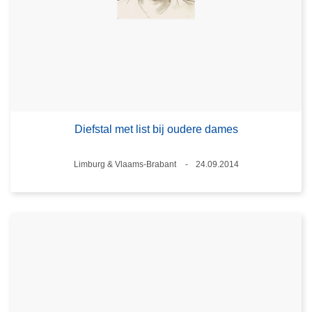
Diefstal met list bij oudere dames
Plaats
Limburg & Vlaams-Brabant
24.09.2014
Datum