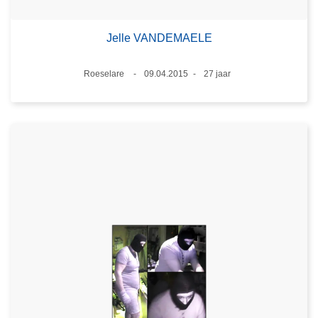
Jelle VANDEMAELE
Plaats
Roeselare
09.04.2015
27 jaar
Datum
Leeftijd