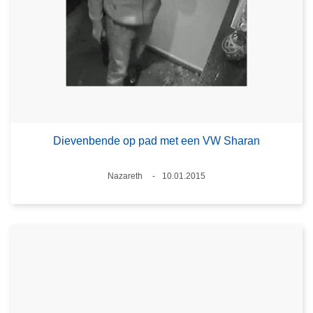
Dievenbende op pad met een VW Sharan
Plaats
Nazareth
10.01.2015
Datum