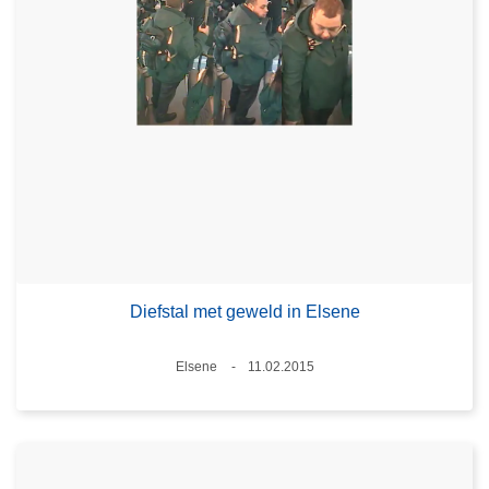
Diefstal met geweld in Elsene
Plaats
Elsene
11.02.2015
Datum