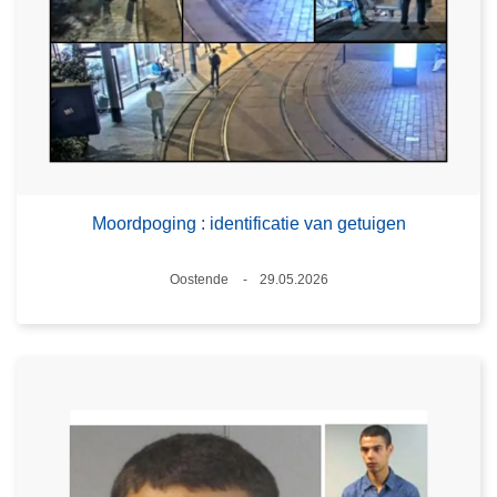
Moordpoging : identificatie van getuigen
Plaats
Oostende
29.05.2026
Datum