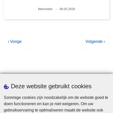
Plaats
Marcinelle
08.05.2026
Datum
V
‹ Vorige
V
Volgende ›
o
o
r
l
i
g
g
e
e
n
p
d
Statistieken
Deze website gebruikt cookies
a
e
g
p
Sommige cookies zijn noodzakelijk om de website goed te
i
a
doen functioneren en kan je niet weigeren. Om uw
n
g
gebruikservaring te optimaliseren maakt de website ook
a
i