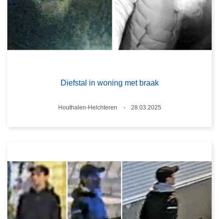
Diefstal in woning met braak
Plaats
Houthalen-Helchteren
28.03.2025
Datum