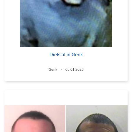
Diefstal in Genk
Plaats
Genk
05.01.2026
Datum