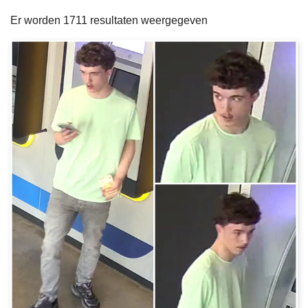
filters
n
e
Er worden 1711 resultaten weergegeven
h
o
u
d
g
a
a
n