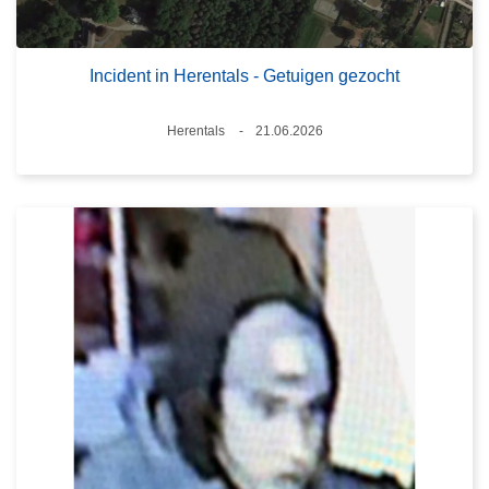
Incident in Herentals - Getuigen gezocht
Plaats
Herentals
21.06.2026
Datum