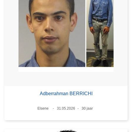
Adberrahman BERRICHI
Plaats
Elsene
31.05.2026
30 jaar
Datum
Leeftijd