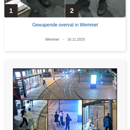
Gewapende overval in Wemmel
Plaats
Wemmel
16.11.2025
Datum