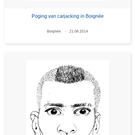
Poging van carjacking in Boignée
Plaats
Boignée
21.06.2014
Datum