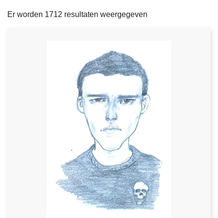
filters
n
e
Er worden 1712 resultaten weergegeven
h
o
u
d
g
a
a
n