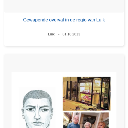
Gewapende overval in de regio van Luik
Plaats
Luik
01.10.2013
Datum