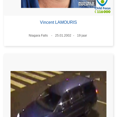
Vincent LAMOURIS
Plaats
Niagara Falls
25.01.2002
19 jaar
Datum
Leeftijd