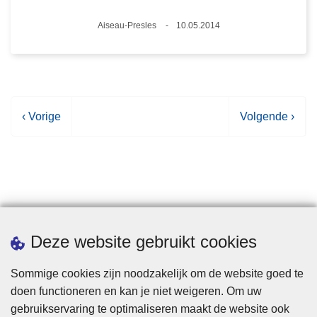
Plaats
Aiseau-Presles
10.05.2014
Datum
V
‹ Vorige
V
Volgende ›
o
o
r
l
i
g
g
e
e
n
p
d
Statistieken
Deze website gebruikt cookies
a
e
g
p
Sommige cookies zijn noodzakelijk om de website goed te
i
a
doen functioneren en kan je niet weigeren. Om uw
n
g
gebruikservaring te optimaliseren maakt de website ook
a
i