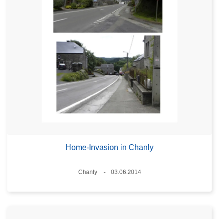
Home-Invasion in Chanly
Plaats
Chanly
03.06.2014
Datum