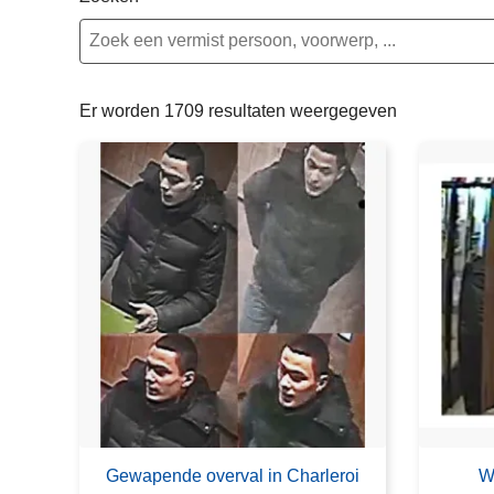
n
e
h
o
u
Er worden 1709 resultaten weergegeven
d
g
a
a
n
Gewapende overval in Charleroi
W