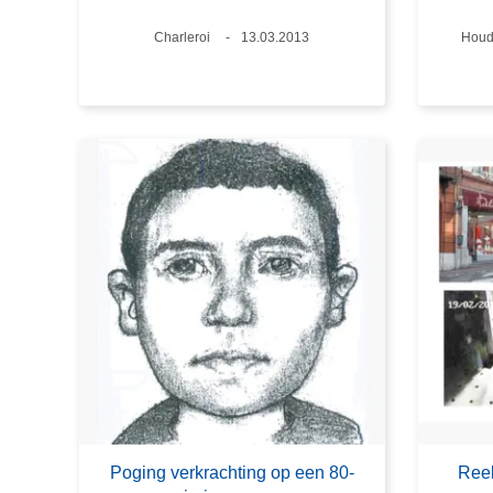
Plaats
Charleroi
Datum
13.03.2013
Plaa
Houd
Poging verkrachting op een 80-
Reek