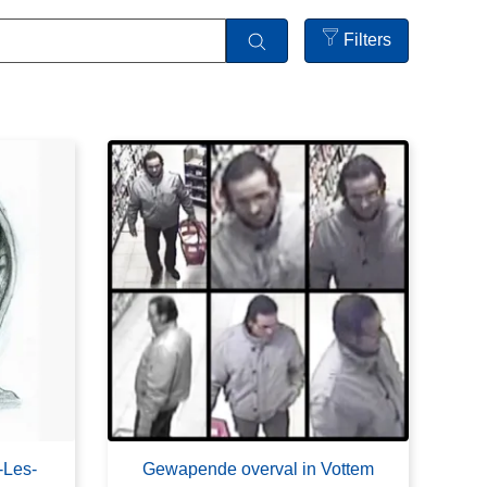
Filters
Open
filters
-Les-
Gewapende overval in Vottem