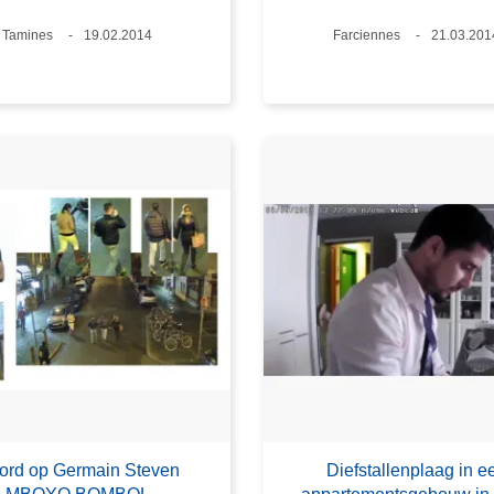
Plaats
Tamines
Datum
19.02.2014
Plaats
Farciennes
Datum
21.03.201
ord op Germain Steven
Diefstallenplaag in e