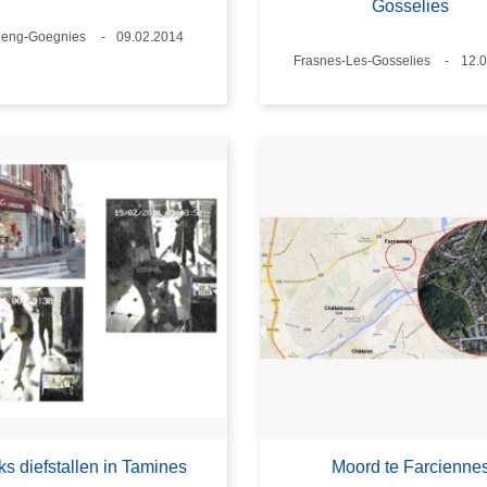
Gosselies
ts
eng-Goegnies
Datum
09.02.2014
Plaats
Frasnes-Les-Gosselies
Dat
12.
s diefstallen in Tamines
Moord te Farcienne