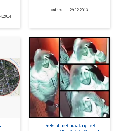
Plaats
Vottem
Datum
29.12.2013
um
04.2014
s
Diefstal met braak op het