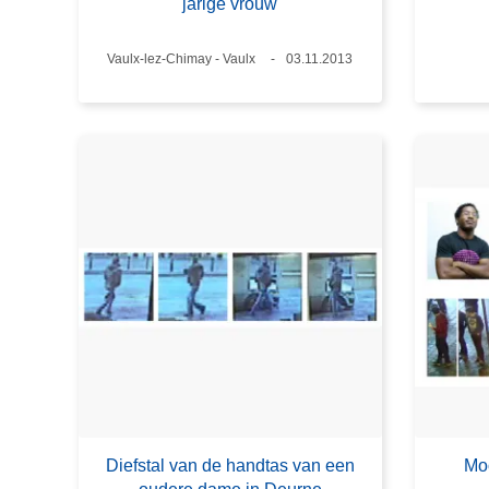
jarige vrouw
Plaats
Vaulx-lez-Chimay - Vaulx
Datum
03.11.2013
Diefstal van de handtas van een
Mo