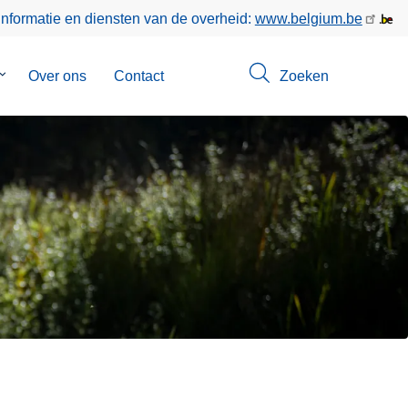
informatie en diensten van de overheid:
www.belgium.be
Submenu
Over ons
Contact
Zoeken
van
Opsporingen