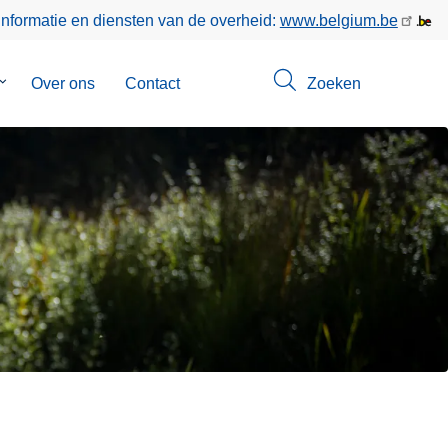
informatie en diensten van de overheid:
www.belgium.be
Submenu
Over ons
Contact
Zoeken
van
Opsporingen