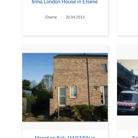
firma London House in Elsene
Plaats
Elsene
Datum
20.04.2013