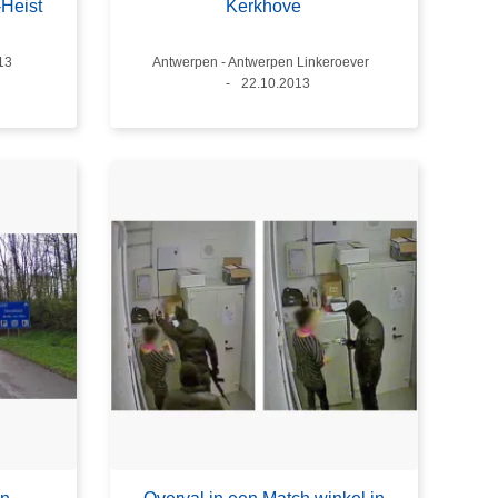
Heist
Kerkhove
13
Plaats
Antwerpen - Antwerpen Linkeroever
Datum
22.10.2013