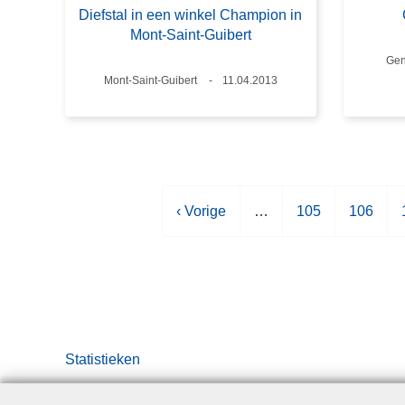
Diefstal in een winkel Champion in
Mont-Saint-Guibert
Pla
Gen
Plaats
Mont-Saint-Guibert
Datum
11.04.2013
V
‹ Vorige
…
P
105
P
106
o
a
a
r
g
g
i
i
i
i
g
n
n
e
a
a
p
Statistieken
a
g