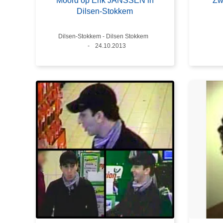
Moord op Erik JANSSEN in
Zw
Dilsen-Stokkem
Plaats
Dilsen-Stokkem - Dilsen Stokkem
Datum
24.10.2013