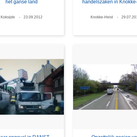
het ganse land
handelszaken in Knokke-
Plaats
Koksijde
Datum
23.09.2012
Plaats
Knokke-Heist
Datum
29.07.20