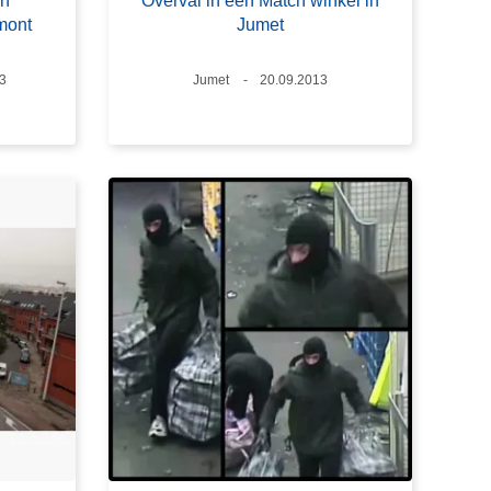
an
Overval in een Match winkel in
mont
Jumet
3
Plaats
Jumet
Datum
20.09.2013