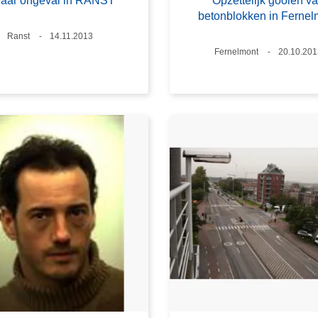
aar ongeval in RANST
Opzettelijk gooien v
betonblokken in Fernel
Plaats
Ranst
Datum
14.11.2013
Plaats
Fernelmont
Datum
20.10.201