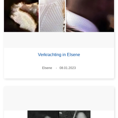
Verkrachting in Elsene
Plaats
Elsene
08.01.2023
Datum