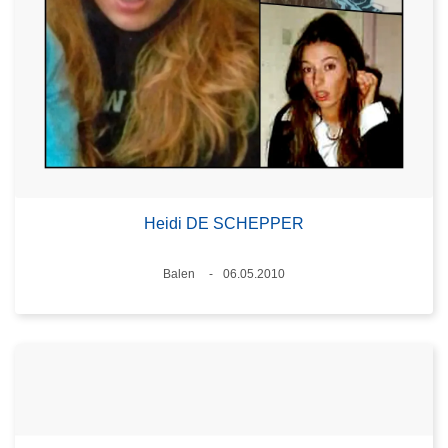
Heidi DE SCHEPPER
Plaats
Balen
06.05.2010
Datum