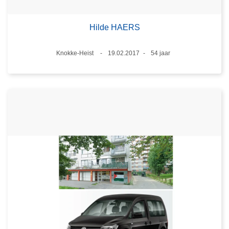
Hilde HAERS
Plaats
Knokke-Heist
19.02.2017
54 jaar
Datum
Leeftijd