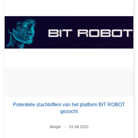
Potentiële slachtoffers van het platform BIT ROBOT
gezocht
Plaats
België
01.08.2020
Datum