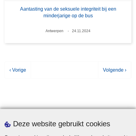
Aantasting van de seksuele integriteit bij een
minderjarige op de bus
Plaats
Antwerpen
24.11.2024
Datum
V
‹ Vorige
V
Volgende ›
o
o
r
l
i
g
g
e
e
n
p
d
Statistieken
Deze website gebruikt cookies
a
e
g
p