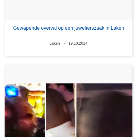
Gewapende overval op een juwelierszaak in Laken
Plaats
Laken
19.10.2024
Datum