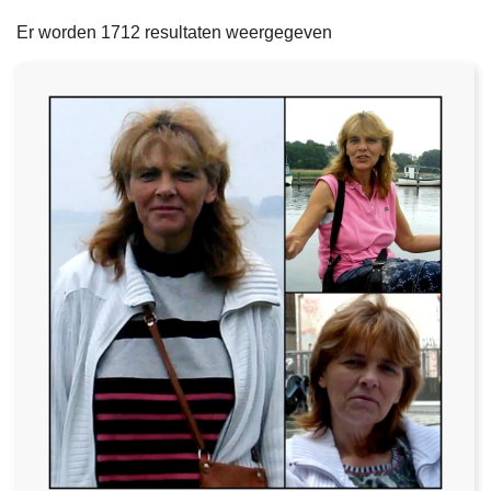
filters
n
e
Er worden 1712 resultaten weergegeven
h
o
u
d
g
a
a
n