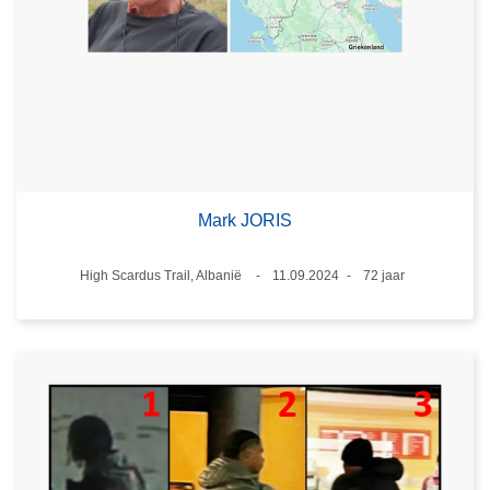
Mark JORIS
Plaats
High Scardus Trail, Albanië
11.09.2024
72 jaar
Datum
Leeftijd