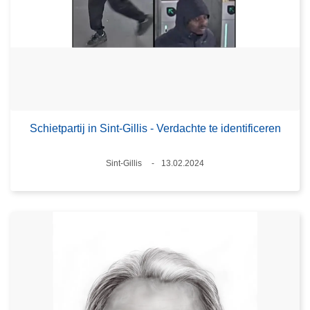
Schietpartij in Sint-Gillis - Verdachte te identificeren
Plaats
Sint-Gillis
13.02.2024
Datum