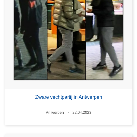
Zware vechtpartij in Antwerpen
Plaats
Antwerpen
22.04.2023
Datum