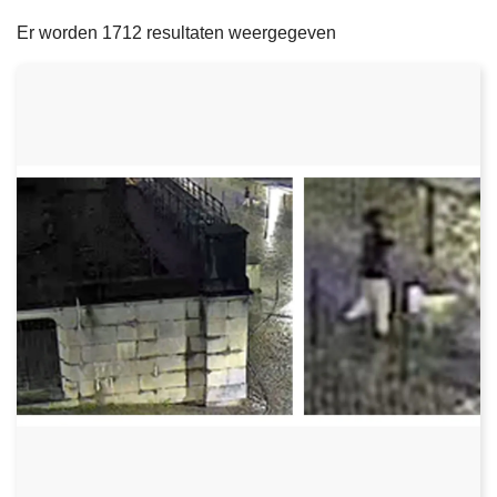
filters
n
e
Er worden 1712 resultaten weergegeven
h
o
u
d
g
a
a
n