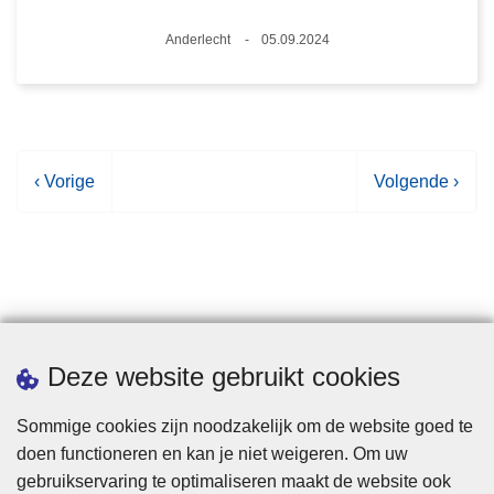
Plaats
Anderlecht
05.09.2024
Datum
V
‹ Vorige
V
Volgende ›
o
o
r
l
i
g
g
e
e
n
p
d
Statistieken
Deze website gebruikt cookies
a
e
g
p
Sommige cookies zijn noodzakelijk om de website goed te
i
a
doen functioneren en kan je niet weigeren. Om uw
n
g
gebruikservaring te optimaliseren maakt de website ook
a
i