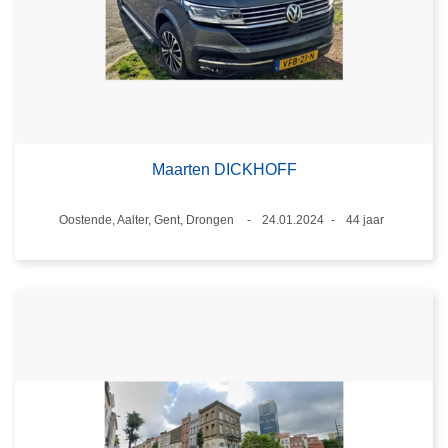
Maarten DICKHOFF
Plaats
Oostende, Aalter, Gent, Drongen
24.01.2024
44 jaar
Datum
Leeftijd