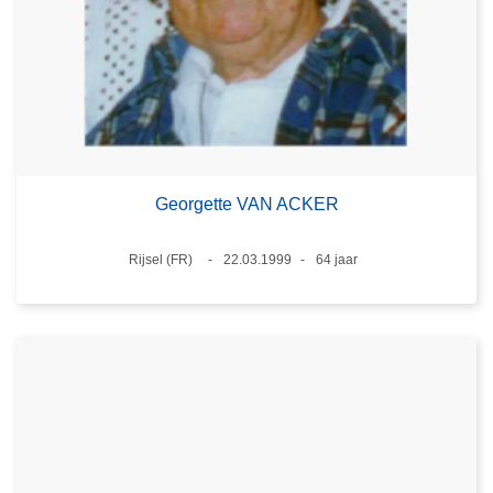
Georgette VAN ACKER
Plaats
Rijsel (FR)
22.03.1999
64 jaar
Datum
Leeftijd