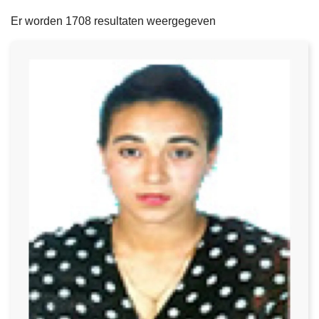
filters
n
e
Er worden 1708 resultaten weergegeven
h
o
u
d
g
a
a
n