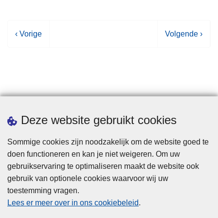
V
‹ Vorige
V
Volgende ›
o
o
r
l
i
g
g
e
e
n
p
d
Statistieken
Deze website gebruikt cookies
a
e
g
p
Sommige cookies zijn noodzakelijk om de website goed te
i
a
doen functioneren en kan je niet weigeren. Om uw
n
g
gebruikservaring te optimaliseren maakt de website ook
a
i
gebruik van optionele cookies waarvoor wij uw
n
toestemming vragen.
a
Disclaimer
Lees er meer over in ons cookiebeleid
.
Privacy