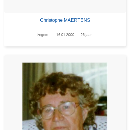
Christophe MAERTENS
Plaats
Izegem
16.01.2000
26 jaar
Datum
Leeftijd