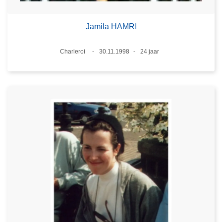
Jamila HAMRI
Plaats
Charleroi
30.11.1998
24 jaar
Datum
Leeftijd