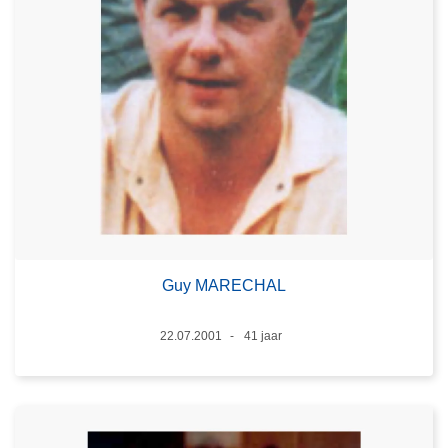
Guy MARECHAL
Datum
22.07.2001
41 jaar
Leeftijd