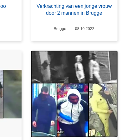
loo
Verkrachting van een jonge vrouw
door 2 mannen in Brugge
Plaats
Brugge
Datum
08.10.2022