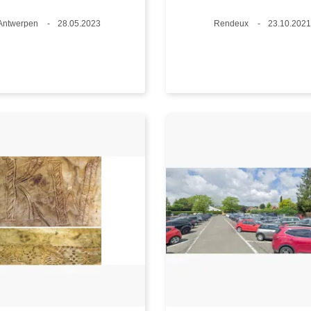
Plaats
Antwerpen
Datum
28.05.2023
Plaats
Rendeux
Datum
23.10.2021