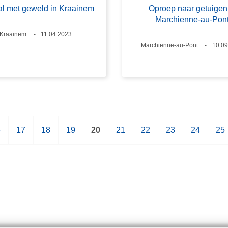
al met geweld in Kraainem
Oproep naar getuigen
Marchienne-au-Pon
Plaats
Kraainem
Datum
11.04.2023
Plaats
Marchienne-au-Pont
Datu
10.09
6
P
17
P
18
P
19
H
20
P
21
P
22
P
23
P
24
P
25
a
a
a
u
a
a
a
a
a
g
g
g
i
g
g
g
g
g
i
i
i
d
i
i
i
i
i
n
n
n
i
n
n
n
n
n
a
a
a
g
a
a
a
a
a
e
p