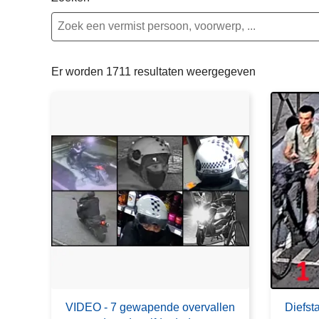
n
e
h
o
u
Er worden 1711 resultaten weergegeven
d
g
a
a
n
VIDEO - 7 gewapende overvallen
Diefst