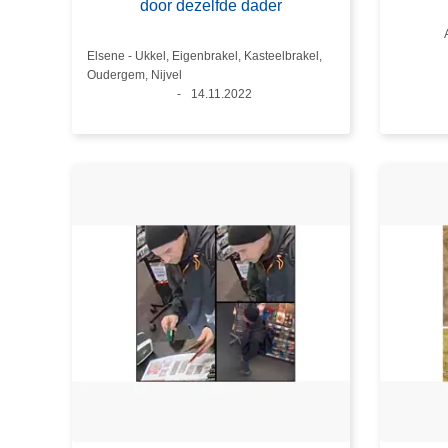
door dezelfde dader
Plaats
Elsene - Ukkel, Eigenbrakel, Kasteelbrakel,
Oudergem, Nijvel
Datum
14.11.2022