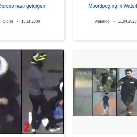
Oproep naar getuigen
Moordpoging in Water
Plaats
Sibret
Datum
15.11.2008
Plaats
Waterloo
Datum
11.04.2023