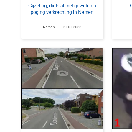
Gijzeling, diefstal met geweld en
poging verkrachting in Namen
Plaats
Namen
Datum
31.01.2023