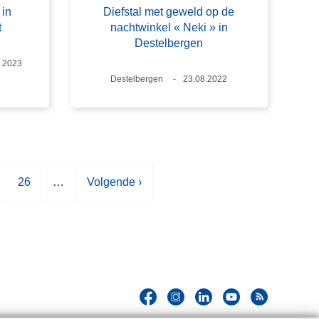
 in
Diefstal met geweld op de
t
nachtwinkel « Neki » in
Destelbergen
m
.2023
Plaats
Destelbergen
Datum
23.08.2022
P
26
…
V
Volgende ›
a
o
g
l
i
g
n
e
a
n
d
e