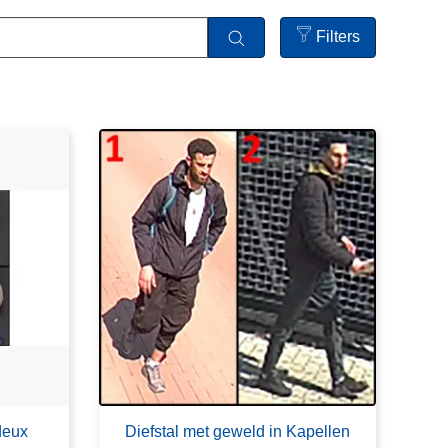
Filters
Open
filters
deux
Diefstal met geweld in Kapellen