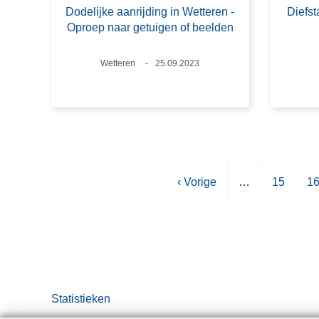
Dodelijke aanrijding in Wetteren -
Diefst
Oproep naar getuigen of beelden
Plaats
Wetteren
Datum
25.09.2023
V
‹ Vorige
…
P
15
P
1
o
a
a
r
g
g
i
i
i
g
n
n
e
a
a
p
Statistieken
a