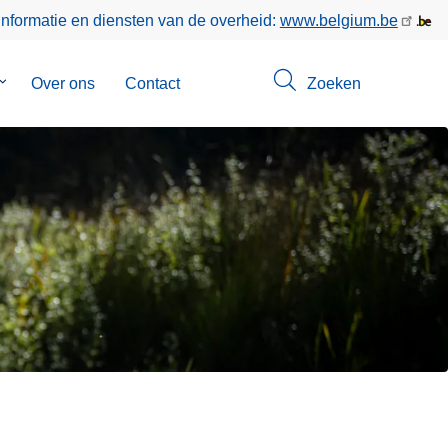
informatie en diensten van de overheid:
www.belgium.be
Submenu
Over ons
Contact
Zoeken
van
Opsporingen