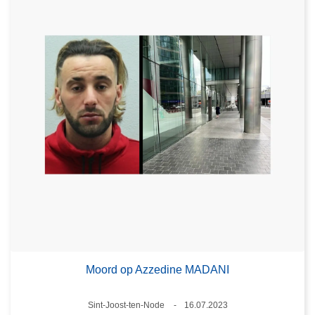
Moord op Azzedine MADANI
Plaats
Sint-Joost-ten-Node
16.07.2023