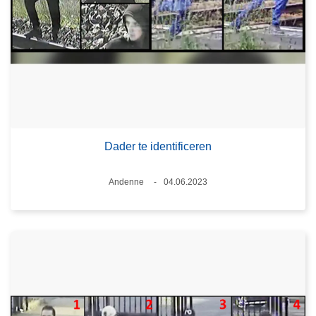
Dader te identificeren
Plaats
Andenne
04.06.2023
Datum