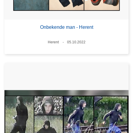
Onbekende man - Herent
Plaats
Herent
05.10.2022
Datum