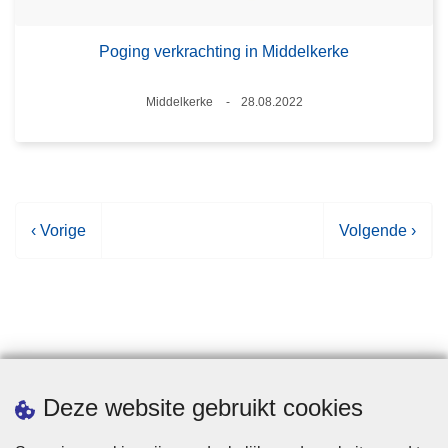
Poging verkrachting in Middelkerke
Plaats
Middelkerke
28.08.2022
Datum
V
‹ Vorige
V
Volgende ›
o
o
r
l
i
g
g
e
e
n
p
d
Statistieken
Deze website gebruikt cookies
a
e
g
p