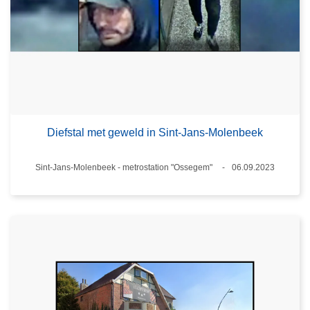
Diefstal met geweld in Sint-Jans-Molenbeek
Plaats
Sint-Jans-Molenbeek - metrostation "Ossegem"
06.09.2023
Datum