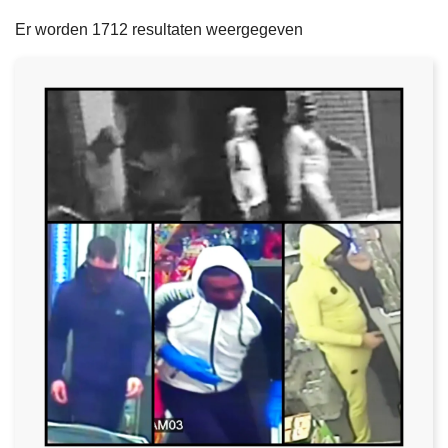
filters
n
e
Er worden 1712 resultaten weergegeven
h
o
u
d
g
a
a
n