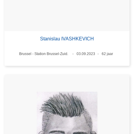
Stanislau IVASHKEVICH
Plaats
Brussel - Station Brussel-Zuid.
03.09.2023
62 jaar
Datum
Leeftijd