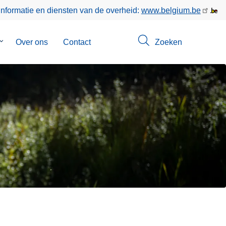
informatie en diensten van de overheid:
www.belgium.be
Submenu
Over ons
Contact
Zoeken
van
Opsporingen