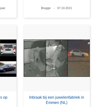
ftijd
 jaar
Plaats
Brugge
Datum
07.10.2021
is op
Inbraak bij een juwelenfabriek in
Emmen (NL)