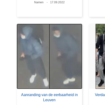
Plaats
Namen
Datum
17.09.2022
Aanranding van de eerbaarheid in
Verda
Leuven