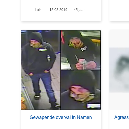
Plaats
Luik
Datum
15.03.2019
Leeftijd
45 jaar
Gewapende overval in Namen
Agress