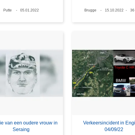
Plaats
Putte
Datum
05.01.2022
Plaats
Brugge
Datum
15.10.2022
Lee
36
ie van een oudere vrouw in
Verkeersincident in Eng
Seraing
04/09/22