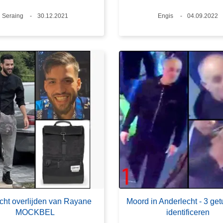
Plaats
Seraing
Datum
30.12.2021
Plaats
Engis
Datum
04.09.2022
cht overlijden van Rayane
Moord in Anderlecht - 3 get
MOCKBEL
identificeren