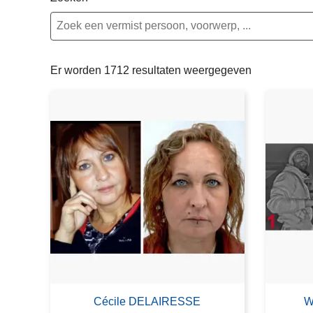
n
e
h
o
u
Er worden 1712 resultaten weergegeven
d
g
a
a
n
Cécile DELAIRESSE
W