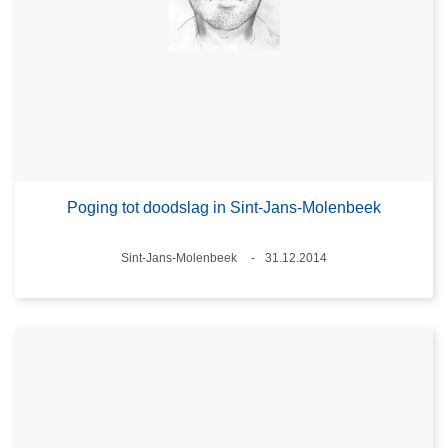
Poging tot doodslag in Sint-Jans-Molenbeek
Plaats
Sint-Jans-Molenbeek
31.12.2014
Datum