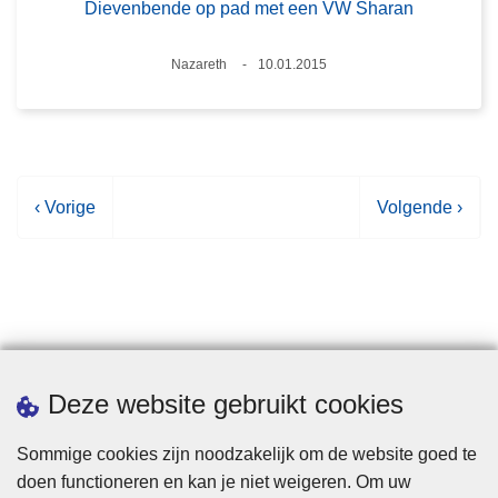
Dievenbende op pad met een VW Sharan
Plaats
Nazareth
10.01.2015
Datum
V
‹ Vorige
V
Volgende ›
o
o
r
l
i
g
g
e
e
n
p
d
Statistieken
Deze website gebruikt cookies
a
e
g
p
Sommige cookies zijn noodzakelijk om de website goed te
i
a
doen functioneren en kan je niet weigeren. Om uw
n
g