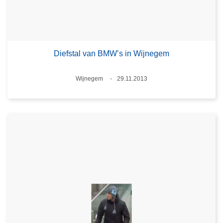
Diefstal van BMW’s in Wijnegem
Plaats
Wijnegem
29.11.2013
Datum