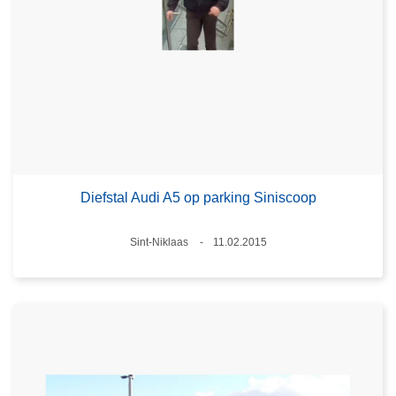
Diefstal Audi A5 op parking Siniscoop
Plaats
Sint-Niklaas
11.02.2015
Datum