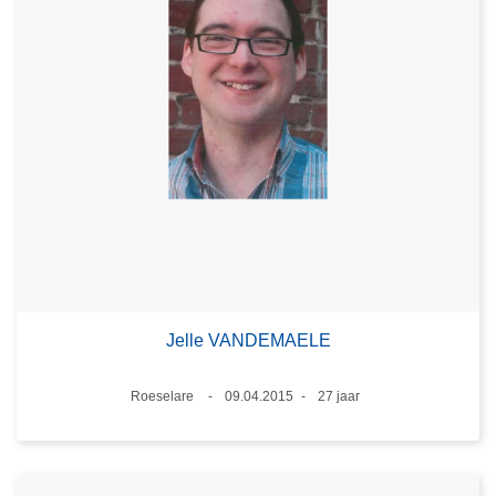
Jelle VANDEMAELE
Plaats
Roeselare
09.04.2015
27 jaar
Datum
Leeftijd