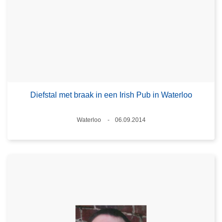
Diefstal met braak in een Irish Pub in Waterloo
Plaats
Waterloo
06.09.2014
Datum