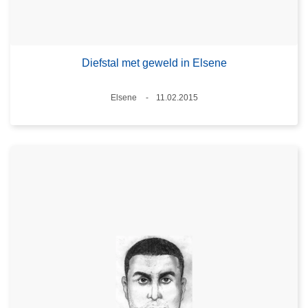
Diefstal met geweld in Elsene
Plaats
Elsene
11.02.2015
Datum