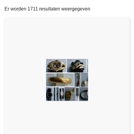
filters
n
e
Er worden 1711 resultaten weergegeven
h
o
u
d
g
a
a
n