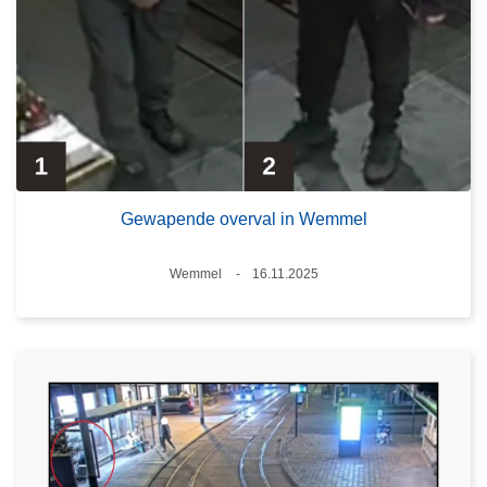
Gewapende overval in Wemmel
Plaats
Wemmel
16.11.2025
Datum