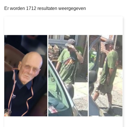
filters
n
e
Er worden 1712 resultaten weergegeven
h
o
u
d
g
a
a
n