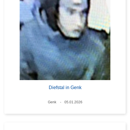
Diefstal in Genk
Plaats
Genk
05.01.2026
Datum