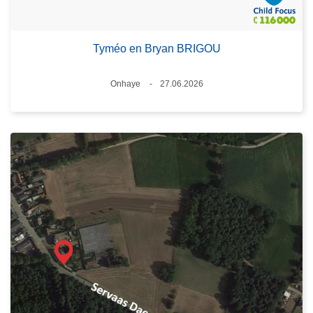
Tyméo en Bryan BRIGOU
Plaats
Onhaye
27.06.2026
Datum