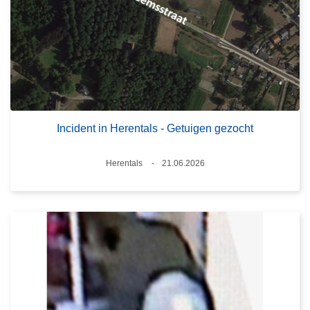
Incident in Herentals - Getuigen gezocht
Plaats
Herentals
21.06.2026
Datum