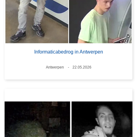
Informaticabedrog in Antwerpen
Plaats
Antwerpen
22.05.2026
Datum