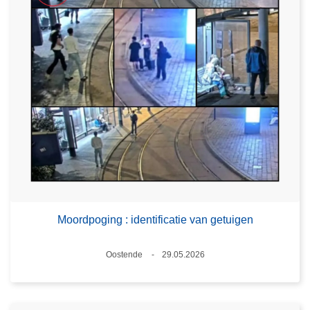
Moordpoging : identificatie van getuigen
Plaats
Oostende
29.05.2026
Datum