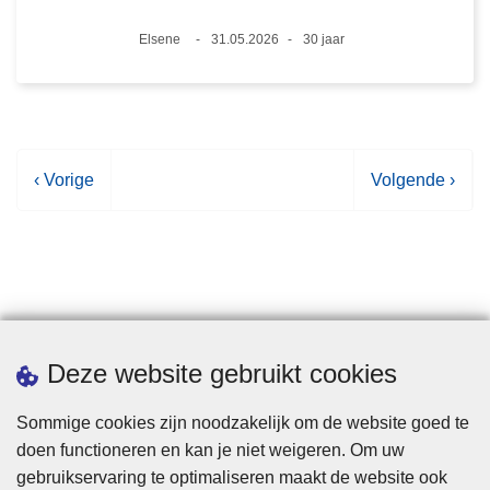
Plaats
Elsene
31.05.2026
30 jaar
Datum
Leeftijd
V
‹ Vorige
V
Volgende ›
o
o
r
l
i
g
g
e
e
n
p
d
Statistieken
Deze website gebruikt cookies
a
e
g
p
Sommige cookies zijn noodzakelijk om de website goed te
i
a
doen functioneren en kan je niet weigeren. Om uw
n
g
gebruikservaring te optimaliseren maakt de website ook
a
i