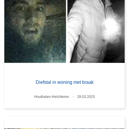
Diefstal in woning met braak
Plaats
Houthalen-Helchteren
28.03.2025
Datum