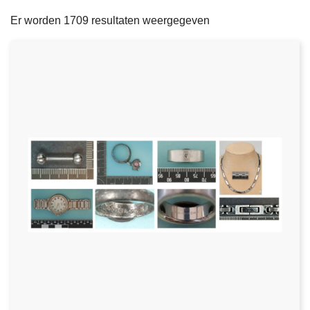
filters
n
e
Er worden 1709 resultaten weergegeven
h
o
u
d
g
a
a
n