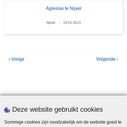
Agressie te Nijvel
Plaats
Nijvel
18.01.2013
Datum
V
‹ Vorige
V
Volgende ›
o
o
r
l
i
g
g
e
e
n
p
d
Statistieken
Deze website gebruikt cookies
a
e
g
p
Sommige cookies zijn noodzakelijk om de website goed te
i
a