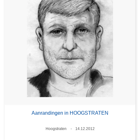
Aanrandingen in HOOGSTRATEN
Plaats
Hoogstraten
14.12.2012
Datum