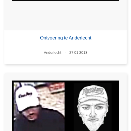
Ontvoering te Anderlecht
Plaats
Anderlecht
27.01.2013
Datum