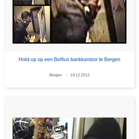
Hold-up op een Belfius bankkantoor te Bergen
Plaats
Bergen
19.12.2012
Datum