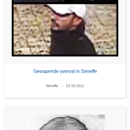
Gewapende overval in Seneffe
Plaats
Seneffe
22.10.2012
Datum