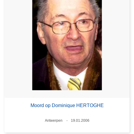
Moord op Dominique HERTOGHE
Plaats
Antwerpen
19.01.2006
Datum