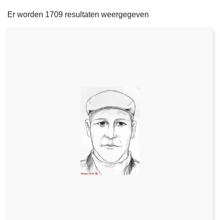
filters
n
e
Er worden 1709 resultaten weergegeven
h
o
u
d
g
a
a
n