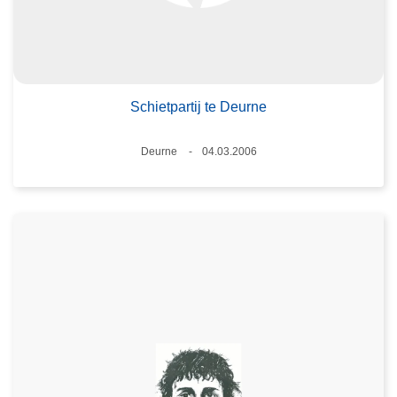
Schietpartij te Deurne
Plaats
Deurne
04.03.2006
Datum