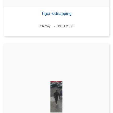
Tiger-kidnapping
Plaats
Chimay
19.01.2006
Datum