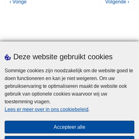
V
‹ Vorige
V
Volgende ›
o
o
r
l
i
g
g
e
e
n
p
d
Statistieken
Deze website gebruikt cookies
a
e
g
p
Sommige cookies zijn noodzakelijk om de website goed te
i
a
doen functioneren en kan je niet weigeren. Om uw
n
g
gebruikservaring te optimaliseren maakt de website ook
a
i
gebruik van optionele cookies waarvoor wij uw
n
toestemming vragen.
a
Disclaimer
Lees er meer over in ons cookiebeleid
.
Privacy
Cookies
Accepteer alle
Toegankelijkheid