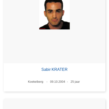
Sabir KRATER
Plaats
Koekelberg
09.10.2004
25 jaar
Datum
Leeftijd