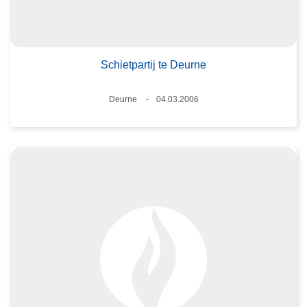
Schietpartij te Deurne
Plaats
Deurne
04.03.2006
Datum