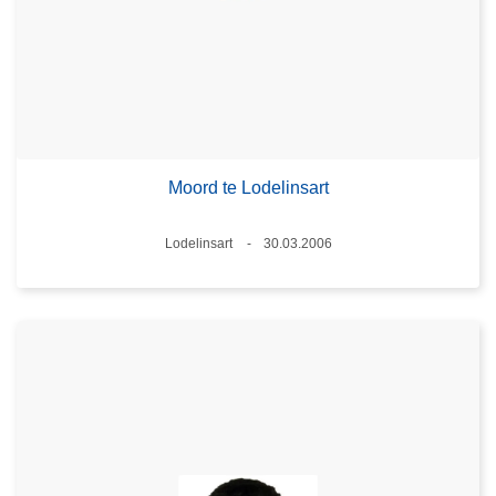
Moord te Lodelinsart
Plaats
Lodelinsart
30.03.2006
Datum