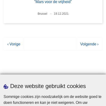
"Mars voor de vrijheid"
Plaats
Brussel
19.12.2021
Datum
V
‹ Vorige
V
Volgende ›
o
o
r
l
i
g
g
e
e
n
p
d
Statistieken
Deze website gebruikt cookies
a
e
g
p
Sommige cookies zijn noodzakelijk om de website goed te
i
a
doen functioneren en kan je niet weigeren. Om uw
n
g