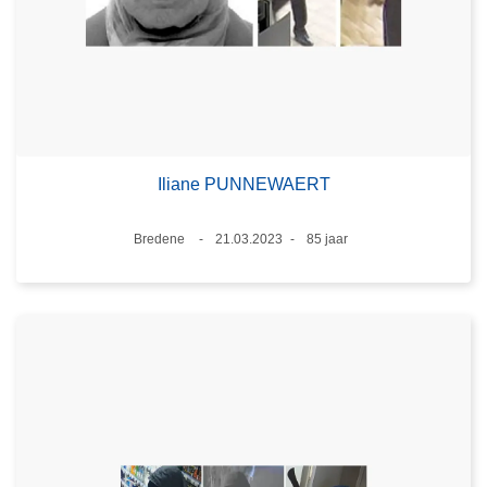
Iliane PUNNEWAERT
Plaats
Bredene
21.03.2023
85 jaar
Datum
Leeftijd