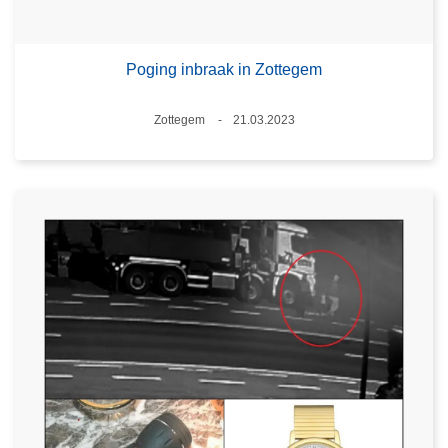
Poging inbraak in Zottegem
Plaats
Zottegem
21.03.2023
Datum