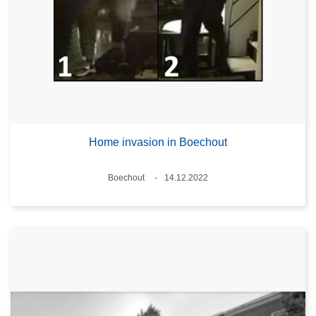
Home invasion in Boechout
Plaats
Boechout
14.12.2022
Datum