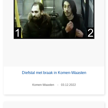
Diefstal met braak in Komen-Waasten
Plaats
Komen-Waasten
03.12.2022
Datum