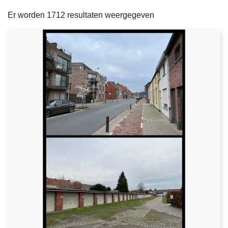
filters
n
e
Er worden 1712 resultaten weergegeven
h
o
u
d
g
a
a
n