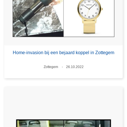
Home-invasion bij een bejaard koppel in Zottegem
Plaats
Zottegem
26.10.2022
Datum