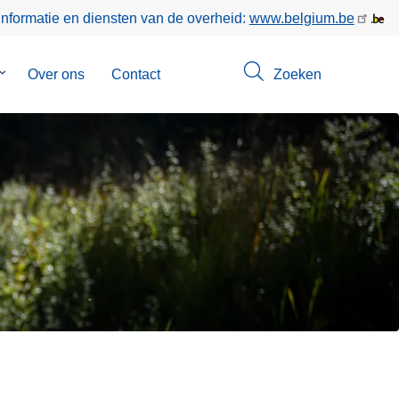
informatie en diensten van de overheid:
www.belgium.be
Submenu
Over ons
Contact
Zoeken
van
Opsporingen