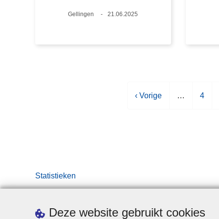
Plaats
Gellingen
Datum
21.06.2025
V
‹ Vorige
…
P
4
o
a
r
g
i
i
g
n
e
a
p
Statistieken
a
g
i
Deze website gebruikt cookies
n