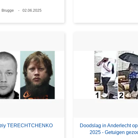
Plaats
Brugge
Datum
02.06.2025
triy TERECHTCHENKO
Doodslag in Anderlecht op
2025 - Getuigen gezo