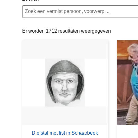
n
e
h
o
u
Er worden 1712 resultaten weergegeven
d
g
a
a
n
Diefstal met list in Schaarbeek