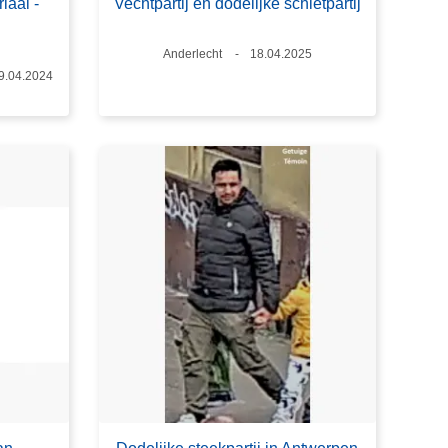
iaal -
Vechtpartij en dodelijke schietpartij
Plaats
Anderlecht
Datum
18.04.2025
atum
9.04.2024