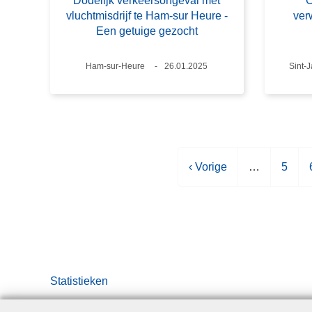
Dodelijk verkeersongeval met
O
vluchtmisdrijf te Ham-sur Heure -
ver
Een getuige gezocht
Plaats
Ham-sur-Heure
Datum
26.01.2025
Plaat
Sint-
V
‹ Vorige
…
P
5
o
a
r
g
i
i
i
g
n
e
a
p
Statistieken
a
g