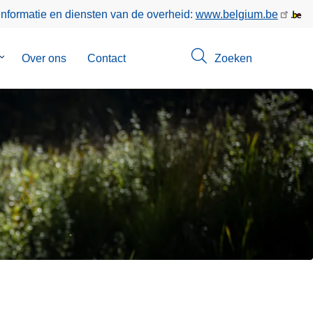
informatie en diensten van de overheid:
www.belgium.be
Submenu
Over ons
Contact
Zoeken
van
Opsporingen