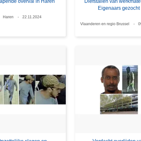
pende overval in Haren
Diefstallen van werkmater
Eigenaars gezocht
Plaats
Haren
Datum
22.11.2024
Plaats
Vlaanderen en regio Brussel
D
0