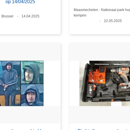
op 14/04/2025
Plaats
Maasmechelen - Nationaal park ho
kempen
Plaats
Brussel
Datum
14.04.2025
Datum
22.05.2025