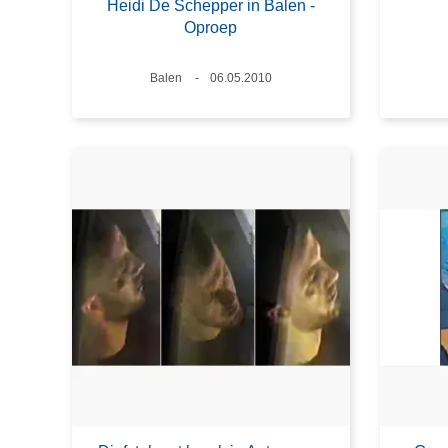
Heidi De Schepper in Balen -
Oproep
Plaats
Balen
Datum
06.05.2010