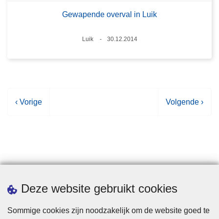
Gewapende overval in Luik
Plaats
Luik
30.12.2014
Datum
V
‹ Vorige
V
Volgende ›
o
o
r
l
i
g
g
e
e
n
p
d
Statistieken
Deze website gebruikt cookies
a
e
g
p
Sommige cookies zijn noodzakelijk om de website goed te
i
a