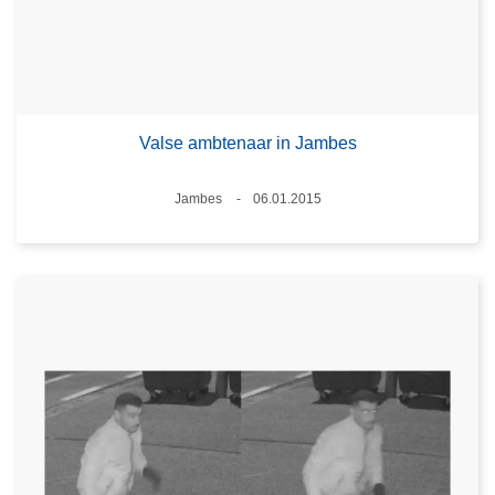
Valse ambtenaar in Jambes
Plaats
Jambes
06.01.2015
Datum