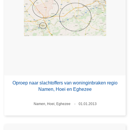
Oproep naar slachtoffers van woninginbraken regio
Namen, Hoei en Eghezee
Plaats
Namen, Hoei, Eghezee
01.01.2013
Datum