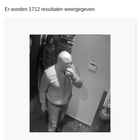
filters
n
e
Er worden 1712 resultaten weergegeven
h
o
u
d
g
a
a
n