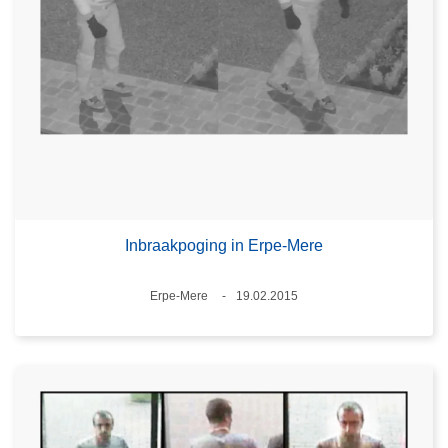
Inbraakpoging in Erpe-Mere
Plaats
Erpe-Mere
19.02.2015
Datum