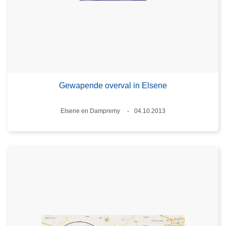
Gewapende overval in Elsene
Plaats
Elsene en Dampremy
04.10.2013
Datum