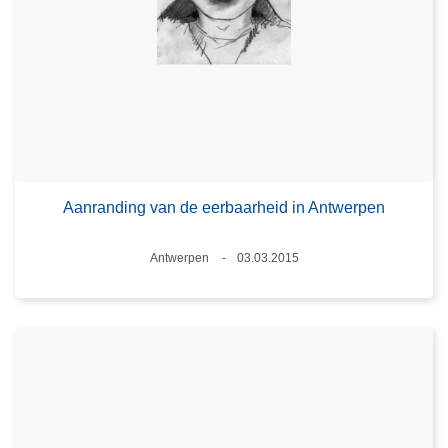
Aanranding van de eerbaarheid in Antwerpen
Plaats
Antwerpen
03.03.2015
Datum