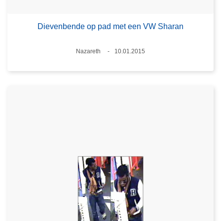
Dievenbende op pad met een VW Sharan
Plaats
Nazareth
10.01.2015
Datum