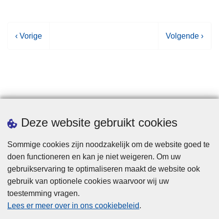
V
‹ Vorige
V
Volgende ›
o
o
r
l
i
g
g
e
e
n
p
d
Statistieken
Deze website gebruikt cookies
a
e
g
p
Sommige cookies zijn noodzakelijk om de website goed te
i
a
doen functioneren en kan je niet weigeren. Om uw
n
g
gebruikservaring te optimaliseren maakt de website ook
a
i
gebruik van optionele cookies waarvoor wij uw
n
toestemming vragen.
a
Disclaimer
Lees er meer over in ons cookiebeleid
.
Privacy