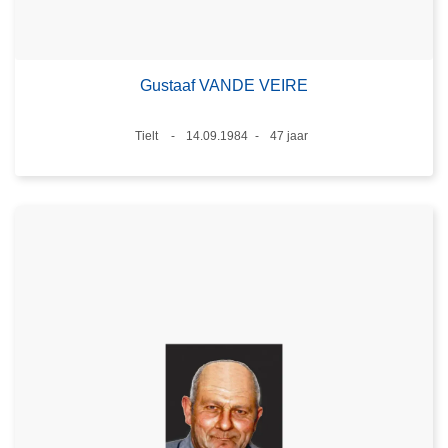
Gustaaf VANDE VEIRE
Plaats
Tielt
14.09.1984
47 jaar
Datum
Leeftijd