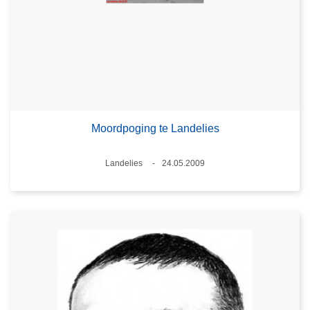
Moordpoging te Landelies
Plaats
Landelies
24.05.2009
Datum