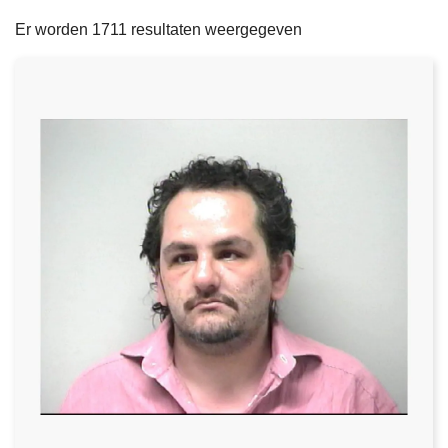
filters
n
e
Er worden 1711 resultaten weergegeven
h
o
u
d
g
a
a
n