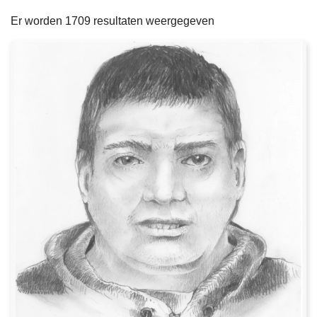
filters
n
e
Er worden 1709 resultaten weergegeven
h
o
u
d
g
a
a
n