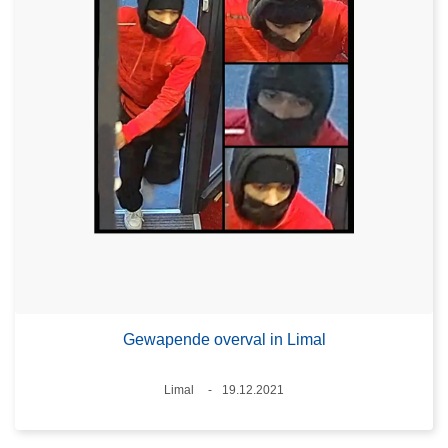
Gewapende overval in Limal
Plaats
Limal
19.12.2021
Datum