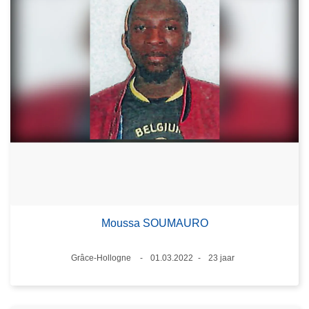
Moussa SOUMAURO
Plaats
Grâce-Hollogne
01.03.2022
23 jaar
Datum
Leeftijd