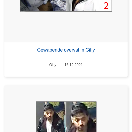
Gewapende overval in Gilly
Plaats
Gilly
16.12.2021
Datum