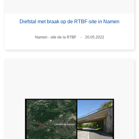
Diefstal met braak op de RTBF-site in Namen
Plaats
Namen - site de la RTBF
20.05.2022
Datum