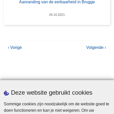
Aanranding van de eerbaarheid in Brugge
Datum
26.10.2021
V
‹ Vorige
V
Volgende ›
o
o
r
l
i
g
g
e
e
n
p
d
Statistieken
Deze website gebruikt cookies
a
e
g
p
Sommige cookies zijn noodzakelijk om de website goed te
i
a
doen functioneren en kan je niet weigeren. Om uw
n
g