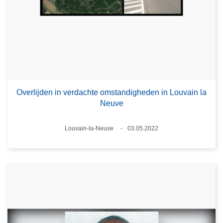
Overlijden in verdachte omstandigheden in Louvain la
Neuve
Plaats
Louvain-la-Neuve
03.05.2022
Datum