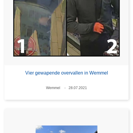
Vier gewapende overvallen in Wemmel
Plaats
Wemmel
28.07.2021
Datum