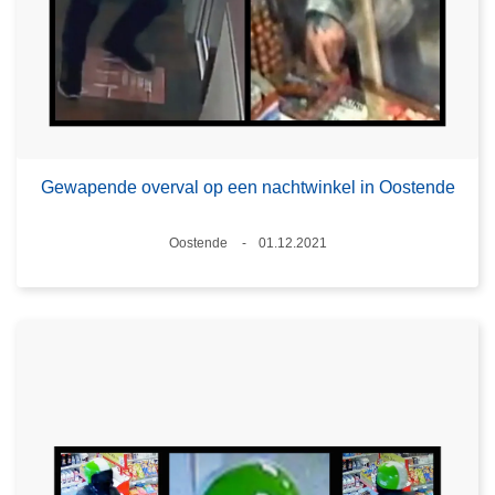
Gewapende overval op een nachtwinkel in Oostende
Plaats
Oostende
01.12.2021
Datum