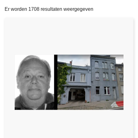
filters
n
e
Er worden 1708 resultaten weergegeven
h
o
u
d
g
a
a
n