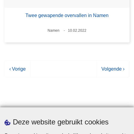
Twee gewapende overvallen in Namen
Plaats
Namen
10.02.2022
Datum
V
‹ Vorige
V
Volgende ›
o
o
r
l
i
g
g
e
e
n
p
d
Statistieken
Deze website gebruikt cookies
a
e
g
p