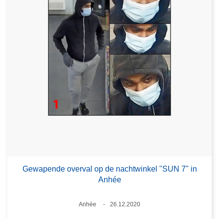
Gewapende overval op de nachtwinkel "SUN 7" in
Anhée
Plaats
Anhée
26.12.2020
Datum