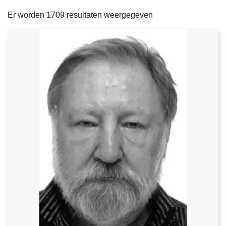
filters
n
e
Er worden 1709 resultaten weergegeven
h
o
u
d
g
a
a
n