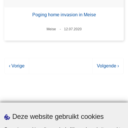
Poging home invasion in Meise
Plaats
Meise
12.07.2020
Datum
V
‹ Vorige
V
Volgende ›
o
o
r
l
i
g
g
e
e
n
p
d
Statistieken
Deze website gebruikt cookies
a
e
g
p