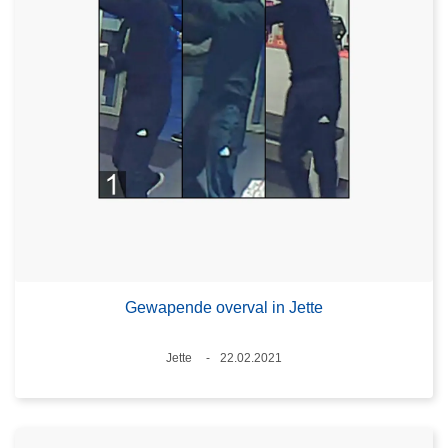
Gewapende overval in Jette
Plaats
Jette
22.02.2021
Datum