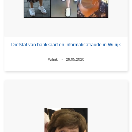
Diefstal van bankkaart en informaticafraude in Wilrijk
Plaats
Wilrijk
29.05.2020
Datum