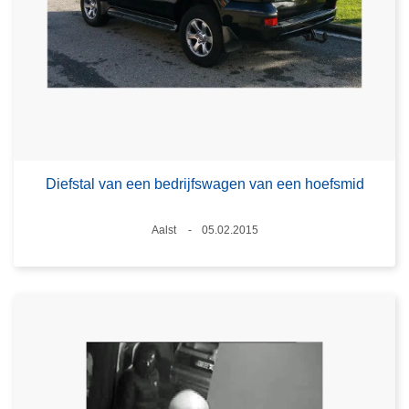
Diefstal van een bedrijfswagen van een hoefsmid
Plaats
Aalst
05.02.2015
Datum