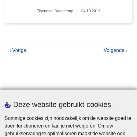
Plaats
Elsene en Dampremy
04.10.2013
Datum
V
‹ Vorige
V
Volgende ›
o
o
r
l
i
g
g
e
e
n
p
d
Statistieken
Deze website gebruikt cookies
a
e
g
p
Sommige cookies zijn noodzakelijk om de website goed te
i
a
doen functioneren en kan je niet weigeren. Om uw
n
g
gebruikservaring te optimaliseren maakt de website ook
a
i