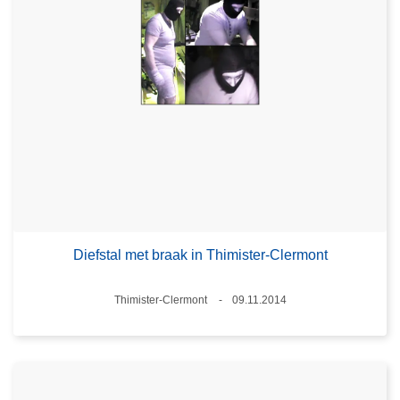
Diefstal met braak in Thimister-Clermont
Plaats
Thimister-Clermont
09.11.2014
Datum