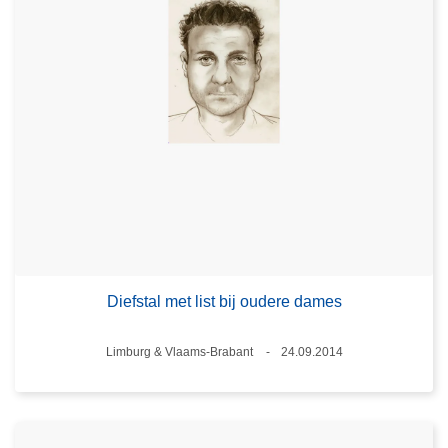
Diefstal met list bij oudere dames
Plaats
Limburg & Vlaams-Brabant
24.09.2014
Datum