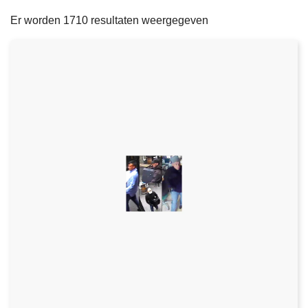
filters
n
e
Er worden 1710 resultaten weergegeven
h
o
u
d
g
a
a
n