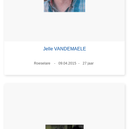
Jelle VANDEMAELE
Plaats
Roeselare
09.04.2015
27 jaar
Datum
Leeftijd