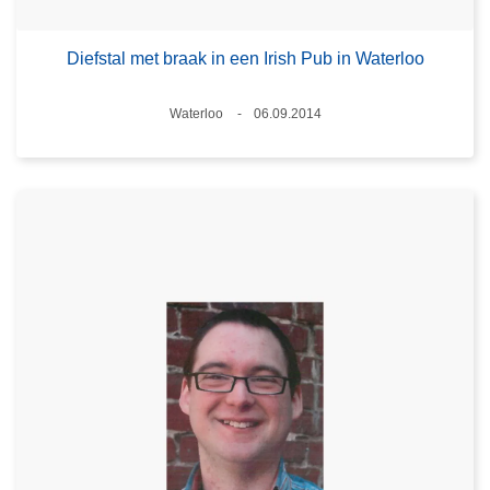
Diefstal met braak in een Irish Pub in Waterloo
Plaats
Waterloo
06.09.2014
Datum