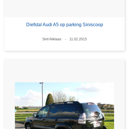
Diefstal Audi A5 op parking Siniscoop
Plaats
Sint-Niklaas
11.02.2015
Datum