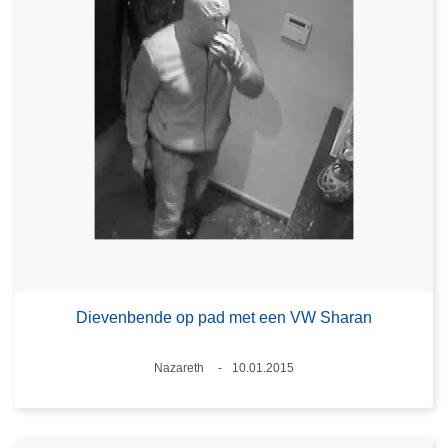
Dievenbende op pad met een VW Sharan
Plaats
Nazareth
10.01.2015
Datum