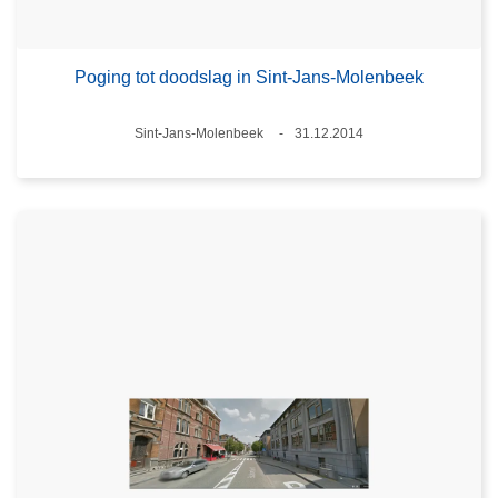
Poging tot doodslag in Sint-Jans-Molenbeek
Plaats
Sint-Jans-Molenbeek
31.12.2014
Datum