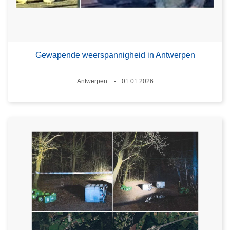
Gewapende weerspannigheid in Antwerpen
Plaats
Antwerpen
01.01.2026
Datum