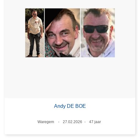
Andy DE BOE
Plaats
Waregem
27.02.2026
47 jaar
Datum
Leeftijd