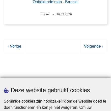
Onbekende man - Brussel
Plaats
Brussel
16.02.2026
Datum
V
‹ Vorige
V
Volgende ›
o
o
r
l
i
g
g
e
e
n
p
d
Statistieken
Deze website gebruikt cookies
a
e
g
p
Sommige cookies zijn noodzakelijk om de website goed te
i
a
doen functioneren en kan je niet weigeren. Om uw
n
g