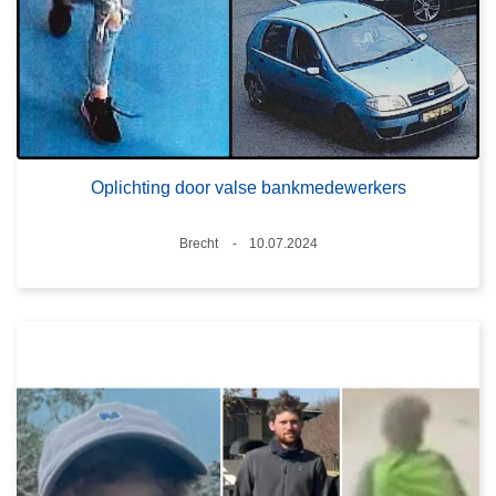
Oplichting door valse bankmedewerkers
Plaats
Brecht
10.07.2024
Datum