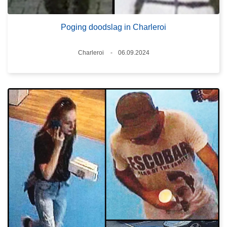
Poging doodslag in Charleroi
Plaats
Charleroi
06.09.2024
Datum