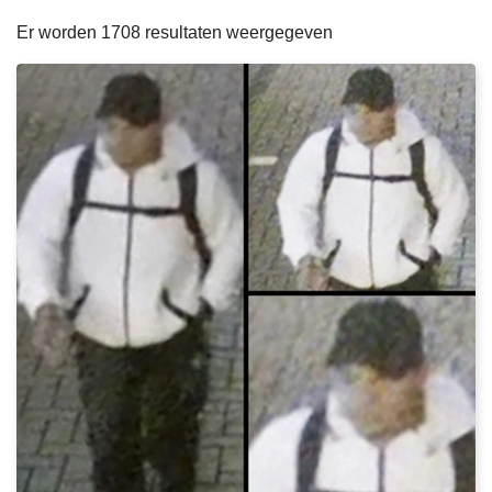
filters
n
e
Er worden 1708 resultaten weergegeven
h
o
u
d
g
a
a
n