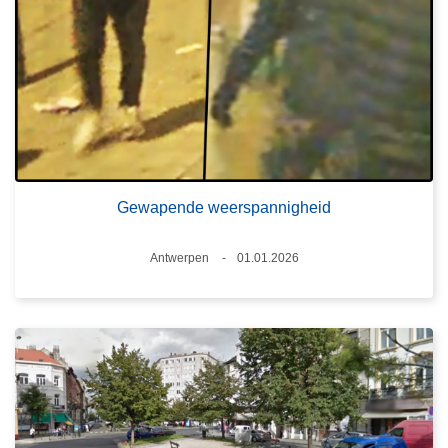
Gewapende weerspannigheid
Plaats
Antwerpen
01.01.2026
Datum