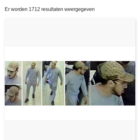
filters
n
e
Er worden 1712 resultaten weergegeven
h
o
u
d
g
a
a
n