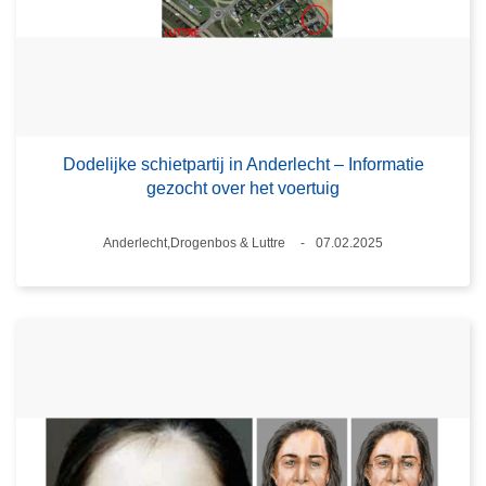
Dodelijke schietpartij in Anderlecht – Informatie
gezocht over het voertuig
Plaats
Anderlecht,Drogenbos & Luttre
07.02.2025
Datum