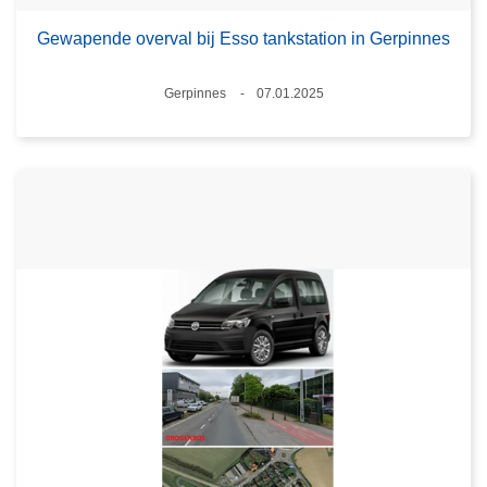
Gewapende overval bij Esso tankstation in Gerpinnes
Plaats
Gerpinnes
07.01.2025
Datum