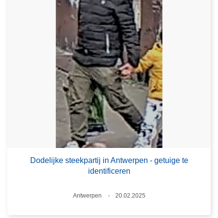
Dodelijke steekpartij in Antwerpen - getuige te
identificeren
Plaats
Antwerpen
20.02.2025
Datum