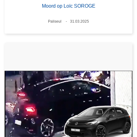
Moord op Loïc SOROGE
Plaats
Paliseul
31.03.2025
Datum