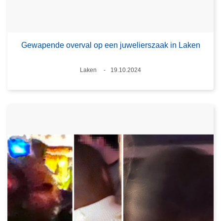
Gewapende overval op een juwelierszaak in Laken
Plaats
Laken
19.10.2024
Datum