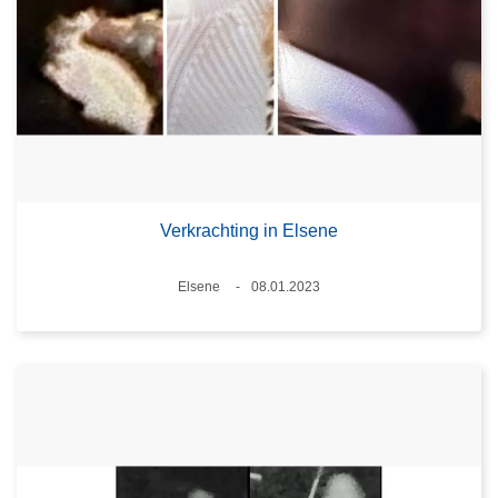
Verkrachting in Elsene
Plaats
Elsene
08.01.2023
Datum