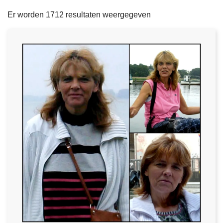
filters
n
e
Er worden 1712 resultaten weergegeven
h
o
u
d
g
a
a
n