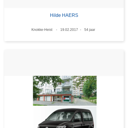
Hilde HAERS
Plaats
Knokke-Heist
19.02.2017
54 jaar
Datum
Leeftijd