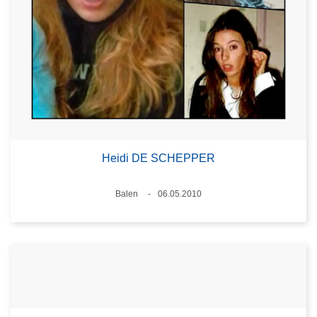
Heidi DE SCHEPPER
Plaats
Balen
06.05.2010
Datum