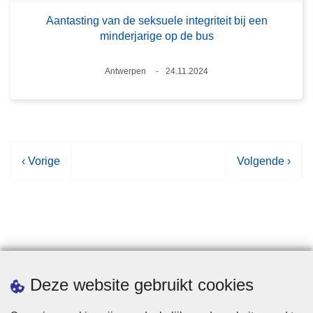
Aantasting van de seksuele integriteit bij een
minderjarige op de bus
Plaats
Antwerpen
24.11.2024
Datum
V
‹ Vorige
V
Volgende ›
o
o
r
l
i
g
g
e
e
n
p
d
Statistieken
Deze website gebruikt cookies
a
e
g
p