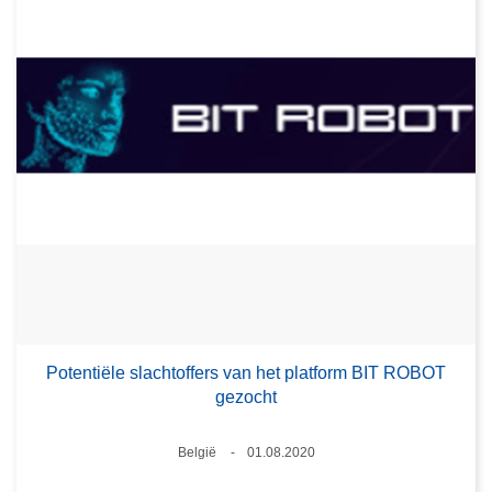
Potentiële slachtoffers van het platform BIT ROBOT
gezocht
Plaats
België
01.08.2020
Datum