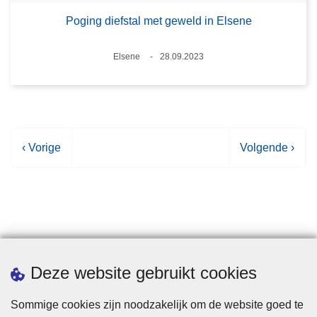
Poging diefstal met geweld in Elsene
Plaats
Elsene
28.09.2023
Datum
V
‹ Vorige
V
Volgende ›
o
o
r
l
i
g
g
e
e
n
p
d
Statistieken
Deze website gebruikt cookies
a
e
g
p
Sommige cookies zijn noodzakelijk om de website goed te
i
a