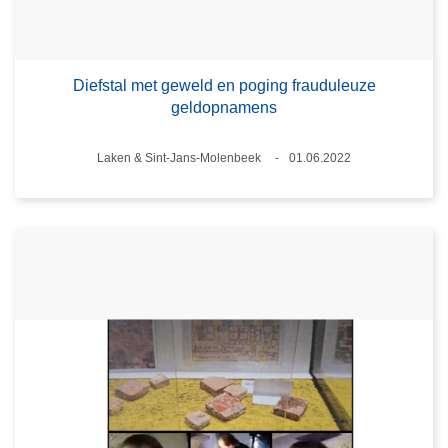
Diefstal met geweld en poging frauduleuze
geldopnamens
Plaats
Laken & Sint-Jans-Molenbeek
01.06.2022
Datum