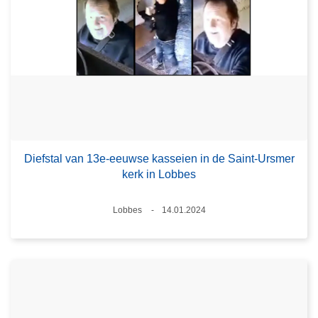
Diefstal van 13e-eeuwse kasseien in de Saint-Ursmer
kerk in Lobbes
Plaats
Lobbes
14.01.2024
Datum