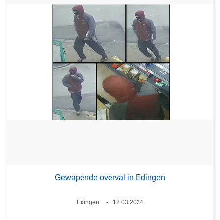
Gewapende overval in Edingen
Plaats
Edingen
12.03.2024
Datum