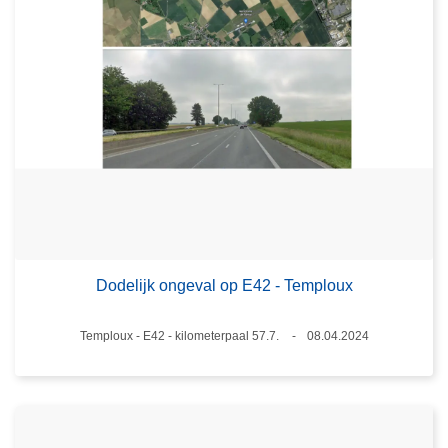
Dodelijk ongeval op E42 - Temploux
Plaats
Temploux - E42 - kilometerpaal 57.7.
08.04.2024
Datum