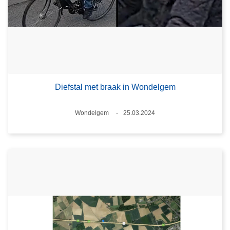
Diefstal met braak in Wondelgem
Plaats
Wondelgem
25.03.2024
Datum