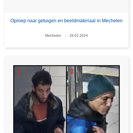
Oproep naar getuigen en beeldmateriaal in Mechelen
Plaats
Mechelen
28.02.2024
Datum