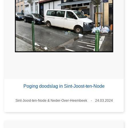
Poging doodslag in Sint-Joost-ten-Node
Plaats
Sint-Joost-ten-Node & Neder-Over-Heembeek
24.03.2024
Datum