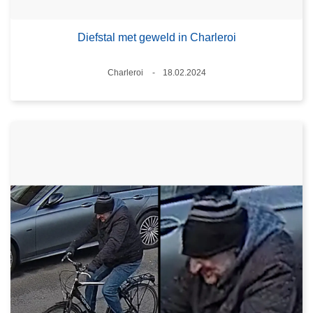
Diefstal met geweld in Charleroi
Plaats
Charleroi
18.02.2024
Datum