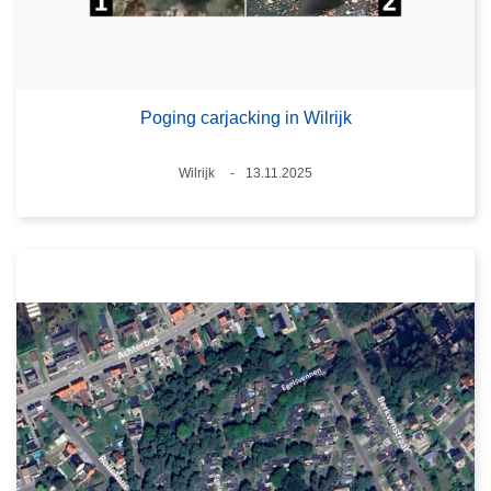
Poging carjacking in Wilrijk
Plaats
Wilrijk
13.11.2025
Datum