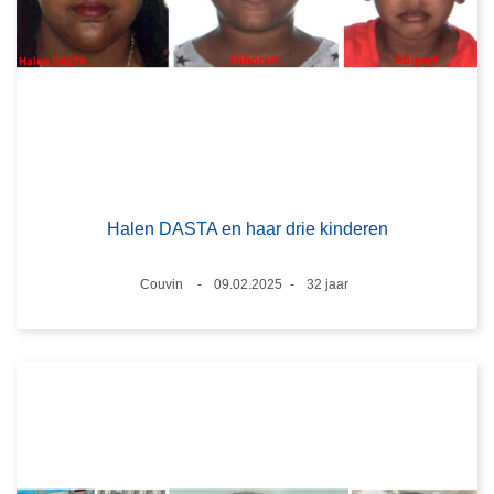
Halen DASTA en haar drie kinderen
Plaats
Couvin
09.02.2025
32 jaar
Datum
Leeftijd