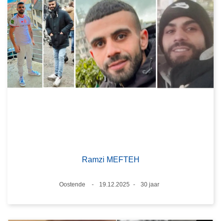
Ramzi MEFTEH
Plaats
Oostende
19.12.2025
30 jaar
Datum
Leeftijd