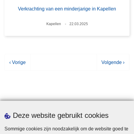
Verkrachting van een minderjarige in Kapellen
Plaats
Kapellen
22.03.2025
Datum
V
‹ Vorige
V
Volgende ›
o
o
r
l
i
g
g
e
e
n
p
d
Statistieken
Deze website gebruikt cookies
a
e
g
p
Sommige cookies zijn noodzakelijk om de website goed te
i
a