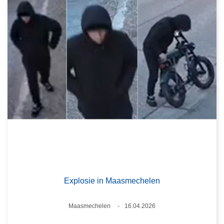
Explosie in Maasmechelen
Plaats
Maasmechelen
16.04.2026
Datum