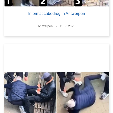
Informaticabedrog in Antwerpen
Plaats
Antwerpen
11.08.2025
Datum