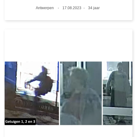
Plaats
Antwerpen
17.08.2023
34 jaar
Datum
Leeftijd