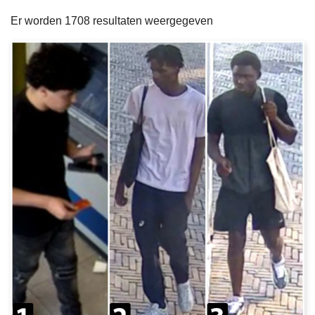
filters
n
e
Er worden 1708 resultaten weergegeven
h
o
u
d
g
a
a
n