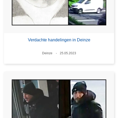
Verdachte handelingen in Deinze
Plaats
Deinze
25.05.2023
Datum