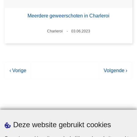
Meerdere geweerschoten in Charleroi
Plaats
Charleroi
03.06.2023
Datum
V
‹ Vorige
V
Volgende ›
o
o
r
l
i
g
g
e
e
n
p
d
Statistieken
Deze website gebruikt cookies
a
e
g
p