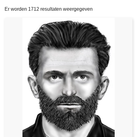
filters
n
e
Er worden 1712 resultaten weergegeven
h
o
u
d
g
a
a
n