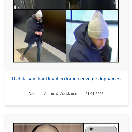
Diefstal van bankkaart en frauduleuze geldopnames
Plaats
Drongen,Veurne & Moeskroen
21.01.2023
Datum