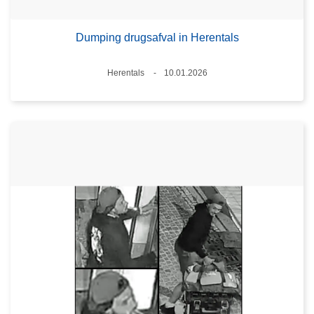
Dumping drugsafval in Herentals
Plaats
Herentals
10.01.2026
Datum