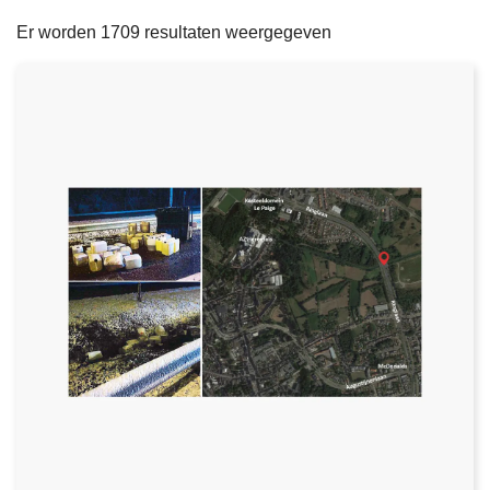
filters
n
e
Er worden 1709 resultaten weergegeven
h
o
u
d
g
a
a
n