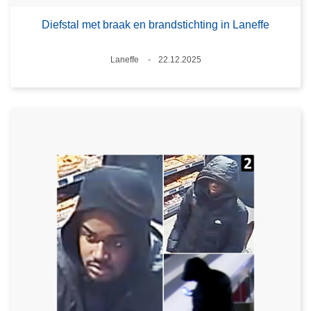
Diefstal met braak en brandstichting in Laneffe
Plaats
Laneffe
22.12.2025
Datum