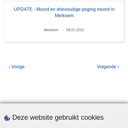
UPDATE - Moord en drievoudige poging moord in
Merksem
Plaats
Merksem
09.01.2023
Datum
V
‹ Vorige
V
Volgende ›
o
o
r
l
i
g
g
e
e
n
p
d
Statistieken
Deze website gebruikt cookies
a
e
g
p