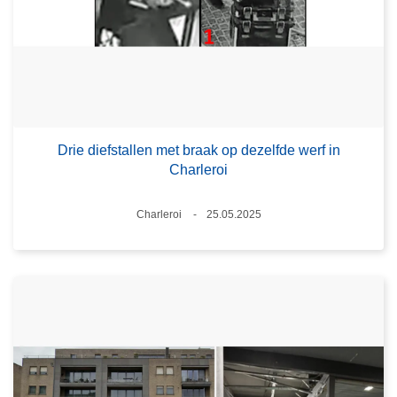
Drie diefstallen met braak op dezelfde werf in
Charleroi
Plaats
Charleroi
25.05.2025
Datum