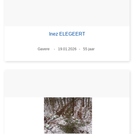
Inez ELEGEERT
Plaats
Gavere
19.01.2026
55 jaar
Datum
Leeftijd