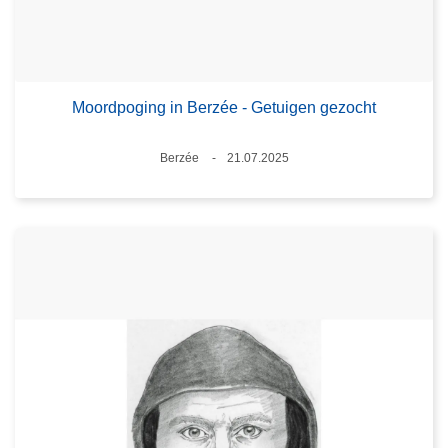
Moordpoging in Berzée - Getuigen gezocht
Plaats
Berzée
21.07.2025
Datum