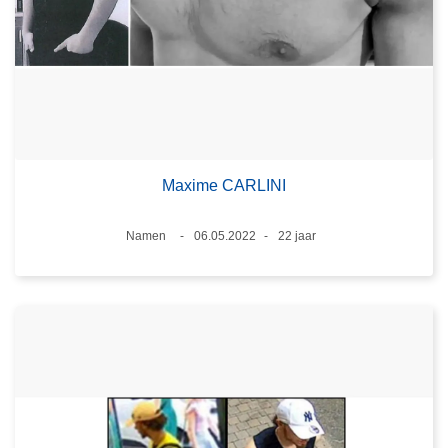
Maxime CARLINI
Plaats
Namen
06.05.2022
22 jaar
Datum
Leeftijd