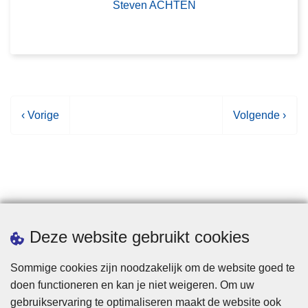
Steven ACHTEN
V
‹ Vorige
V
Volgende ›
o
o
r
l
i
g
g
e
e
n
p
d
Statistieken
Deze website gebruikt cookies
a
e
g
p
Sommige cookies zijn noodzakelijk om de website goed te
i
a
doen functioneren en kan je niet weigeren. Om uw
n
g
gebruikservaring te optimaliseren maakt de website ook
a
i