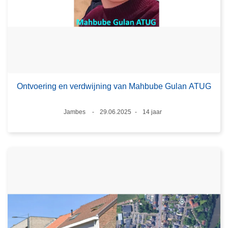
Ontvoering en verdwijning van Mahbube Gulan ATUG
Plaats
Jambes
29.06.2025
14 jaar
Datum
Leeftijd