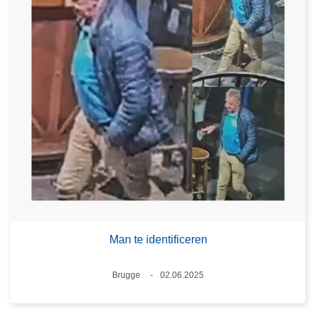
Man te identificeren
Plaats
Brugge
02.06.2025
Datum