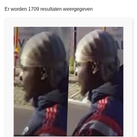
filters
n
e
Er worden 1709 resultaten weergegeven
h
o
u
d
g
a
a
n