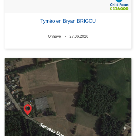
Tyméo en Bryan BRIGOU
Plaats
Onhaye
27.06.2026
Datum