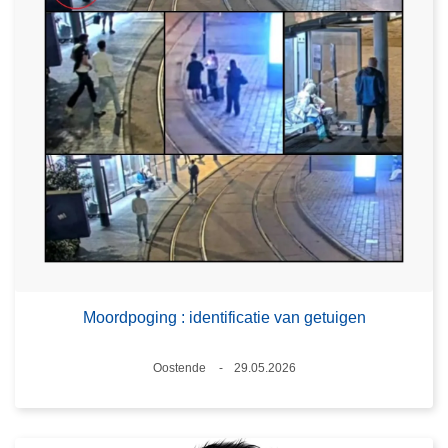
Moordpoging : identificatie van getuigen
Plaats
Oostende
29.05.2026
Datum