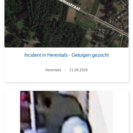
Incident in Herentals - Getuigen gezocht
Plaats
Herentals
21.06.2026
Datum