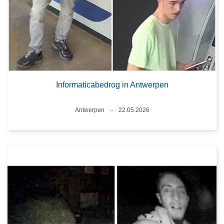
Informaticabedrog in Antwerpen
Plaats
Antwerpen
22.05.2026
Datum