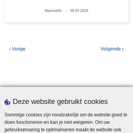
Plaats
Marcinelle
08.05.2026
Datum
V
‹ Vorige
V
Volgende ›
o
o
r
l
i
g
g
e
e
n
p
d
Statistieken
Deze website gebruikt cookies
a
e
g
p
Sommige cookies zijn noodzakelijk om de website goed te
i
a
doen functioneren en kan je niet weigeren. Om uw
n
g
gebruikservaring te optimaliseren maakt de website ook
a
i