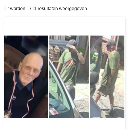
filters
n
e
Er worden 1711 resultaten weergegeven
h
o
u
d
g
a
a
n