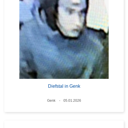
Diefstal in Genk
Plaats
Genk
05.01.2026
Datum