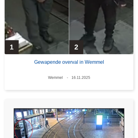
Gewapende overval in Wemmel
Plaats
Wemmel
16.11.2025
Datum