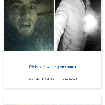
Diefstal in woning met braak
Plaats
Houthalen-Helchteren
28.03.2025
Datum