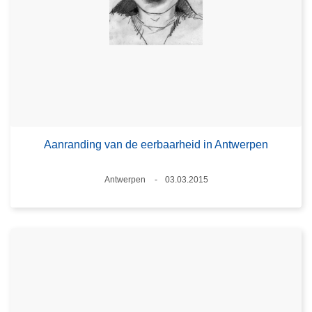
Aanranding van de eerbaarheid in Antwerpen
Plaats
Antwerpen
03.03.2015
Datum