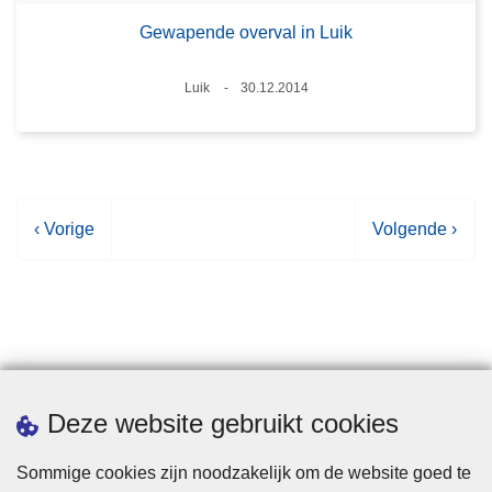
Gewapende overval in Luik
Plaats
Luik
30.12.2014
Datum
V
‹ Vorige
V
Volgende ›
o
o
r
l
i
g
g
e
e
n
p
d
Statistieken
Deze website gebruikt cookies
a
e
g
p
Sommige cookies zijn noodzakelijk om de website goed te
i
a