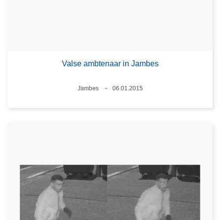
Valse ambtenaar in Jambes
Plaats
Jambes
06.01.2015
Datum