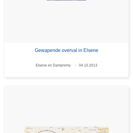
Gewapende overval in Elsene
Plaats
Elsene en Dampremy
04.10.2013
Datum