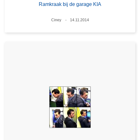
Ramkraak bij de garage KIA
Plaats
Ciney
14.11.2014
Datum