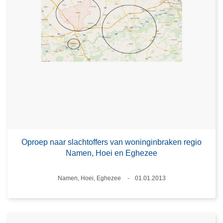
Oproep naar slachtoffers van woninginbraken regio
Namen, Hoei en Eghezee
Plaats
Namen, Hoei, Eghezee
01.01.2013
Datum