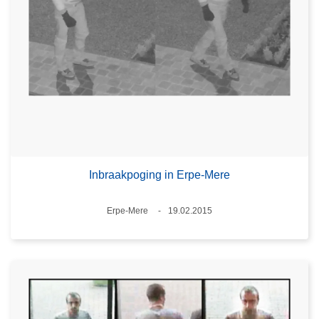
Inbraakpoging in Erpe-Mere
Plaats
Erpe-Mere
19.02.2015
Datum