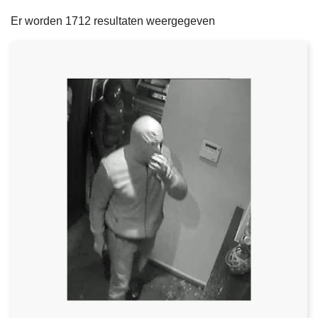
filters
n
e
Er worden 1712 resultaten weergegeven
h
o
u
d
g
a
a
n