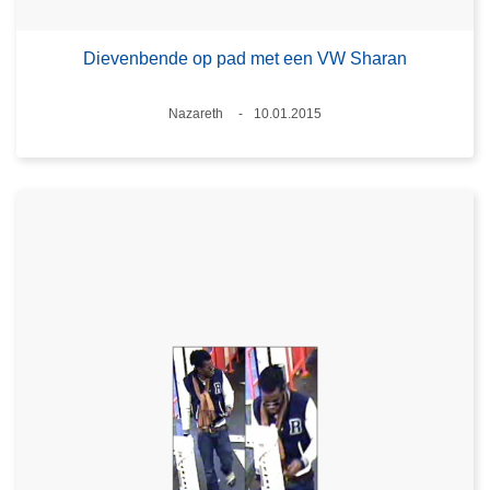
Dievenbende op pad met een VW Sharan
Plaats
Nazareth
10.01.2015
Datum