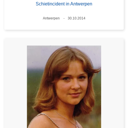
Schietincident in Antwerpen
Plaats
Antwerpen
30.10.2014
Datum