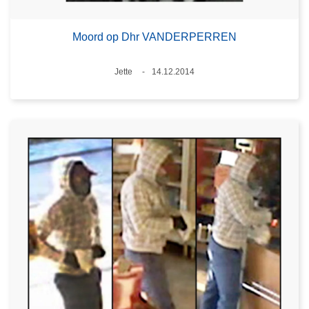
Moord op Dhr VANDERPERREN
Plaats
Jette
14.12.2014
Datum