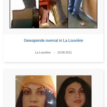
Gewapende overval in La Louvière
Plaats
La Louvière
19.09.2011
Datum