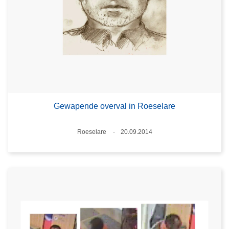
Gewapende overval in Roeselare
Plaats
Roeselare
20.09.2014
Datum