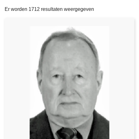
filters
n
e
Er worden 1712 resultaten weergegeven
h
o
u
d
g
a
a
n