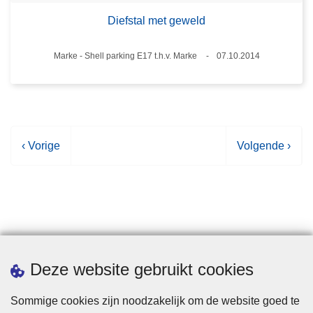
Diefstal met geweld
Plaats
Marke - Shell parking E17 t.h.v. Marke
07.10.2014
Datum
V
‹ Vorige
V
Volgende ›
o
o
r
l
i
g
g
e
e
n
p
d
Statistieken
Deze website gebruikt cookies
a
e
g
p
Sommige cookies zijn noodzakelijk om de website goed te
i
a