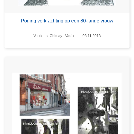
Poging verkrachting op een 80-jarige vrouw
Plaats
Vaulx-lez-Chimay - Vaulx
03.11.2013
Datum