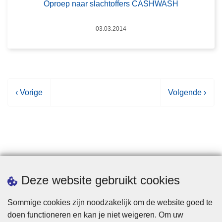
Oproep naar slachtoffers CASHWASH
Datum
03.03.2014
V
‹ Vorige
V
Volgende ›
o
o
r
l
i
g
g
e
e
n
p
d
Statistieken
Deze website gebruikt cookies
a
e
g
p
Sommige cookies zijn noodzakelijk om de website goed te
i
a
doen functioneren en kan je niet weigeren. Om uw
n
g