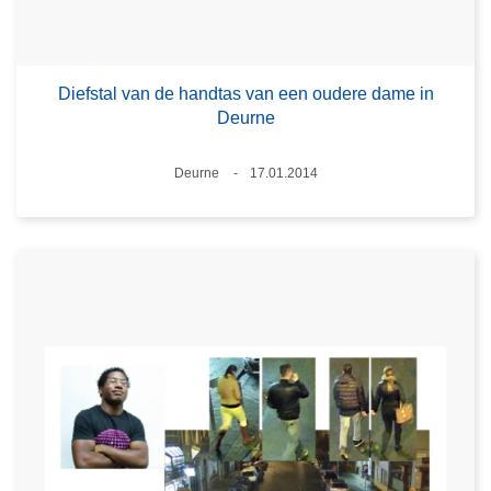
Diefstal van de handtas van een oudere dame in
Deurne
Plaats
Deurne
17.01.2014
Datum