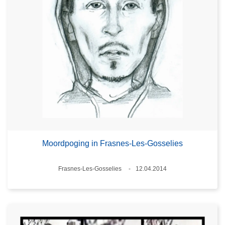
Moordpoging in Frasnes-Les-Gosselies
Plaats
Frasnes-Les-Gosselies
12.04.2014
Datum