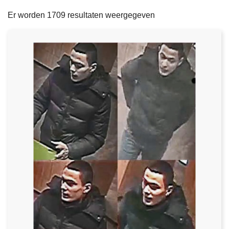
filters
n
e
Er worden 1709 resultaten weergegeven
h
o
u
d
g
a
a
n