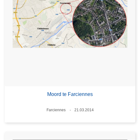
Moord te Farciennes
Plaats
Farciennes
21.03.2014
Datum