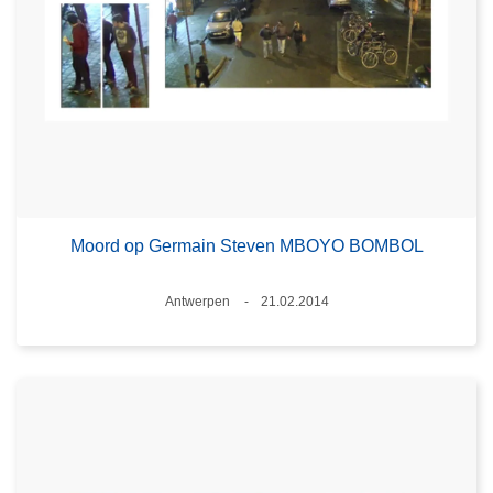
Moord op Germain Steven MBOYO BOMBOL
Plaats
Antwerpen
21.02.2014
Datum