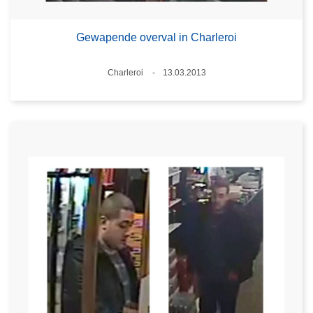
Gewapende overval in Charleroi
Plaats
Charleroi
13.03.2013
Datum