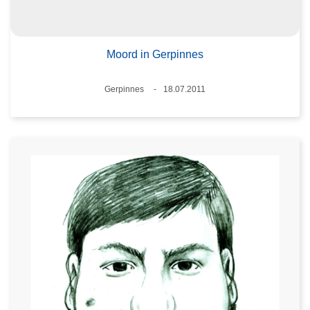
Moord in Gerpinnes
Plaats
Gerpinnes
18.07.2011
Datum