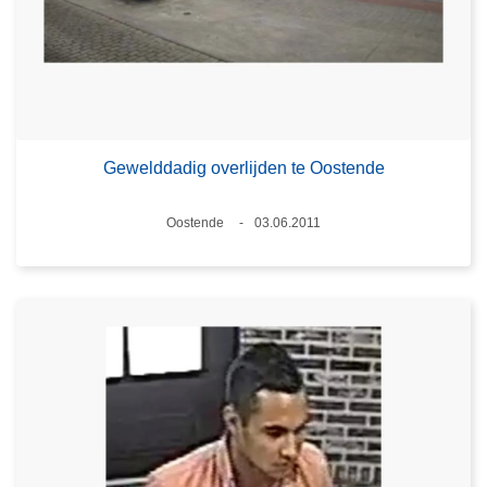
Gewelddadig overlijden te Oostende
Plaats
Oostende
03.06.2011
Datum