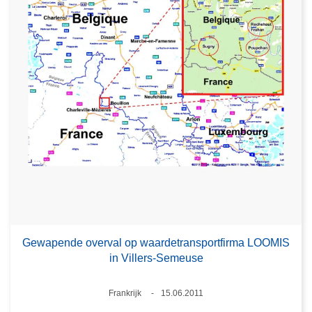
Gewapende overval op waardetransportfirma LOOMIS
in Villers-Semeuse
Plaats
Frankrijk
15.06.2011
Datum