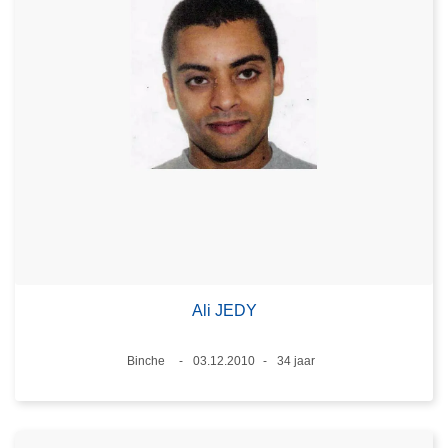
Ali JEDY
Plaats
Binche
03.12.2010
34 jaar
Datum
Leeftijd