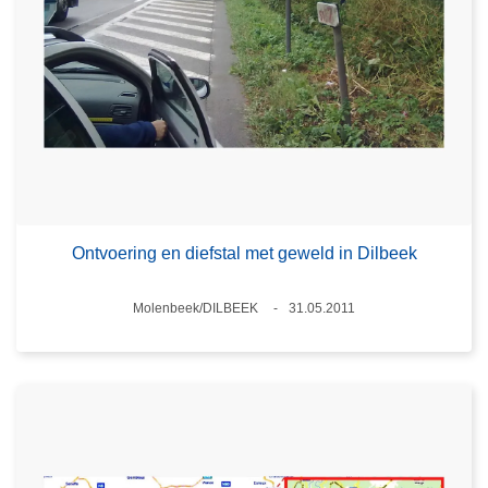
Ontvoering en diefstal met geweld in Dilbeek
Plaats
Molenbeek/DILBEEK
31.05.2011
Datum