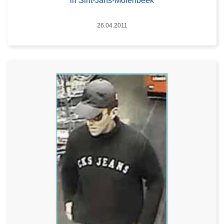
in Sint-Jans-Molenbeek
Datum
26.04.2011