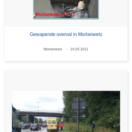
Gewapende overval in Morlanwelz
Plaats
Morlanwelz
24.05.2011
Datum