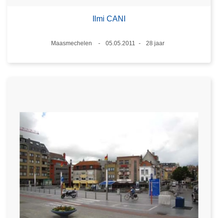
Ilmi CANI
Plaats
Maasmechelen
05.05.2011
28 jaar
Datum
Leeftijd