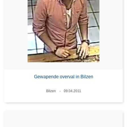
Gewapende overval in Bilzen
Plaats
Bilzen
09.04.2011
Datum