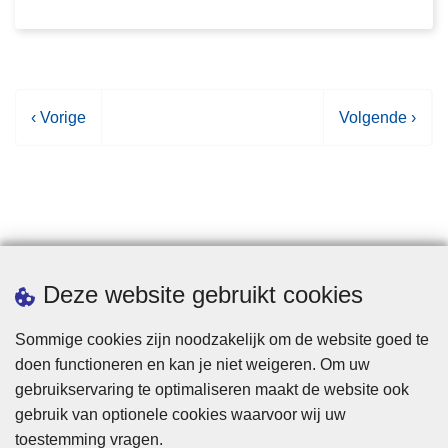
Datum
V
‹ Vorige
V
Volgende ›
o
o
r
l
i
g
g
e
e
n
p
d
Statistieken
Deze website gebruikt cookies
a
e
g
p
Sommige cookies zijn noodzakelijk om de website goed te
i
a
doen functioneren en kan je niet weigeren. Om uw
n
g
gebruikservaring te optimaliseren maakt de website ook
a
i
gebruik van optionele cookies waarvoor wij uw
n
toestemming vragen.
a
Disclaimer