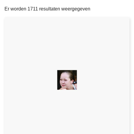
filters
n
e
Er worden 1711 resultaten weergegeven
h
o
u
d
g
a
a
n