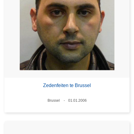
Zedenfeiten te Brussel
Plaats
Brussel
01.01.2006
Datum