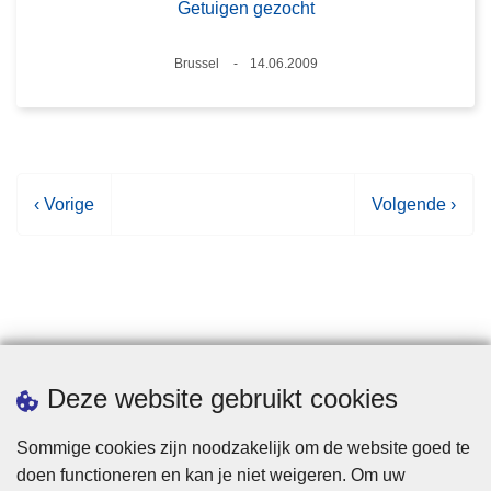
Getuigen gezocht
Plaats
Brussel
14.06.2009
Datum
V
‹ Vorige
V
Volgende ›
o
o
r
l
i
g
g
e
e
n
p
d
Statistieken
Deze website gebruikt cookies
a
e
g
p
Sommige cookies zijn noodzakelijk om de website goed te
i
a
doen functioneren en kan je niet weigeren. Om uw
n
g