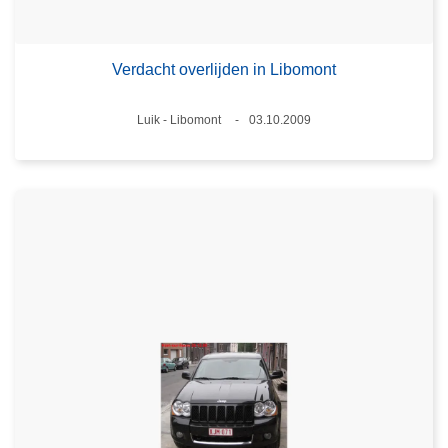
Verdacht overlijden in Libomont
Plaats
Luik - Libomont
03.10.2009
Datum