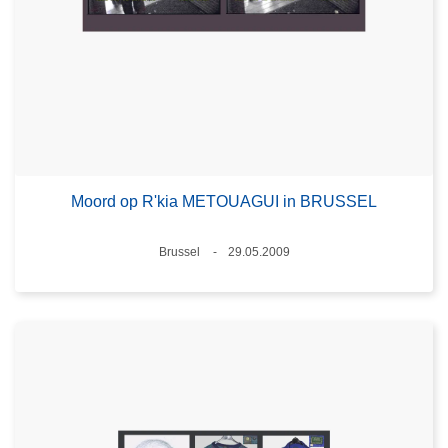
Moord op R'kia METOUAGUI in BRUSSEL
Plaats
Brussel
29.05.2009
Datum