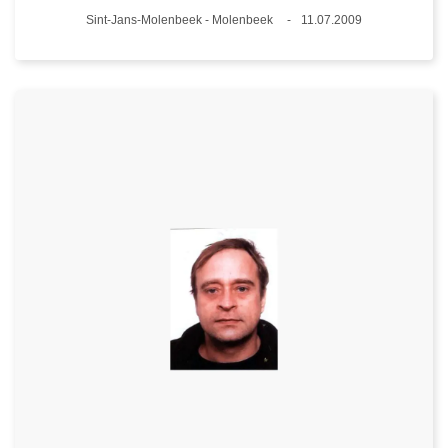
Plaats
Sint-Jans-Molenbeek - Molenbeek
11.07.2009
Datum