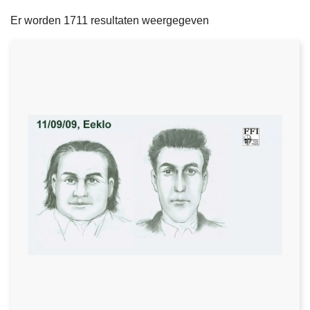
filters
n
e
Er worden 1711 resultaten weergegeven
h
o
u
d
g
a
a
n