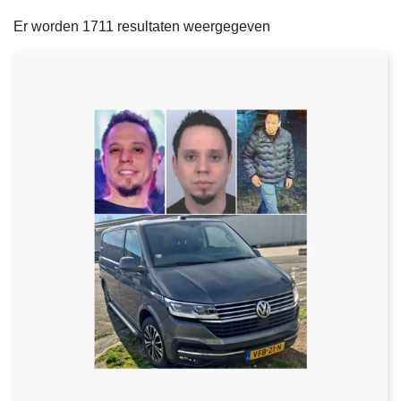
filters
n
e
Er worden 1711 resultaten weergegeven
h
o
u
d
g
a
a
n