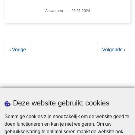
Plaats
Antwerpen
28.01.2024
Datum
V
‹ Vorige
V
Volgende ›
o
o
r
l
i
g
g
e
e
n
p
d
Statistieken
Deze website gebruikt cookies
a
e
g
p
Sommige cookies zijn noodzakelijk om de website goed te
i
a
doen functioneren en kan je niet weigeren. Om uw
n
g
gebruikservaring te optimaliseren maakt de website ook
a
i