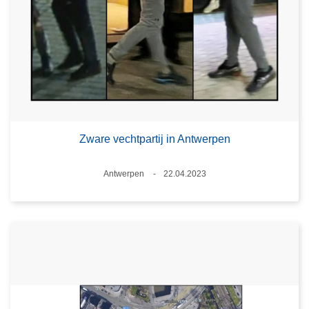
Zware vechtpartij in Antwerpen
Plaats
Antwerpen
22.04.2023
Datum