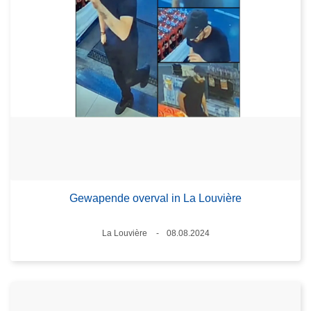
Gewapende overval in La Louvière
Plaats
La Louvière
08.08.2024
Datum