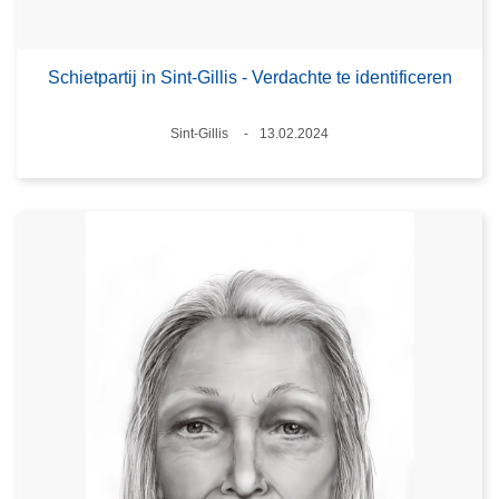
Schietpartij in Sint-Gillis - Verdachte te identificeren
Plaats
Sint-Gillis
13.02.2024
Datum