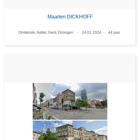
Maarten DICKHOFF
Plaats
Oostende, Aalter, Gent, Drongen
24.01.2024
44 jaar
Datum
Leeftijd