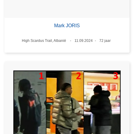
Mark JORIS
Plaats
High Scardus Trail, Albanië
11.09.2024
72 jaar
Datum
Leeftijd