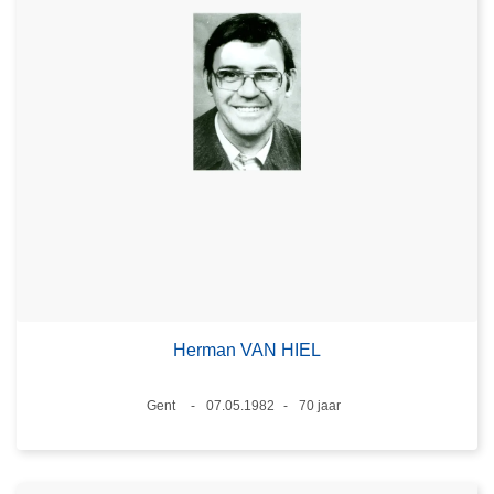
Herman VAN HIEL
Plaats
Gent
07.05.1982
70 jaar
Datum
Leeftijd