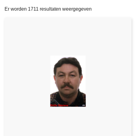
filters
n
e
Er worden 1711 resultaten weergegeven
h
o
u
d
g
a
a
n