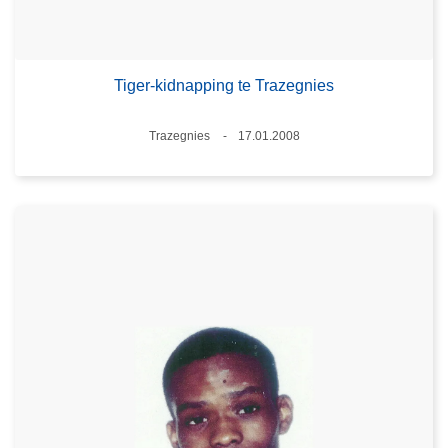
Tiger-kidnapping te Trazegnies
Plaats
Trazegnies
17.01.2008
Datum