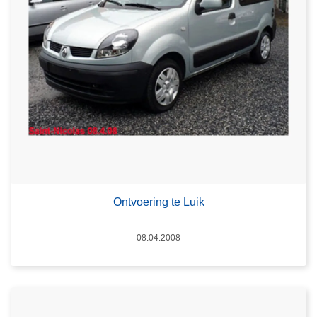
Ontvoering te Luik
Datum
08.04.2008