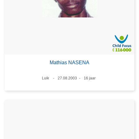
Mathias NASENA
Plaats
Luik
27.08.2003
16 jaar
Datum
Leeftijd