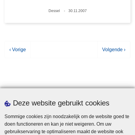
Plaats
Dessel
30.11.2007
Datum
V
‹ Vorige
V
Volgende ›
o
o
r
l
i
g
g
e
e
n
p
d
Statistieken
Deze website gebruikt cookies
a
e
g
p
Sommige cookies zijn noodzakelijk om de website goed te
i
a
doen functioneren en kan je niet weigeren. Om uw
n
g
gebruikservaring te optimaliseren maakt de website ook
a
i