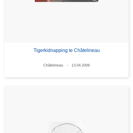
Tigerkidnapping te Châtelineau
Plaats
Châtelineau
13.04.2006
Datum