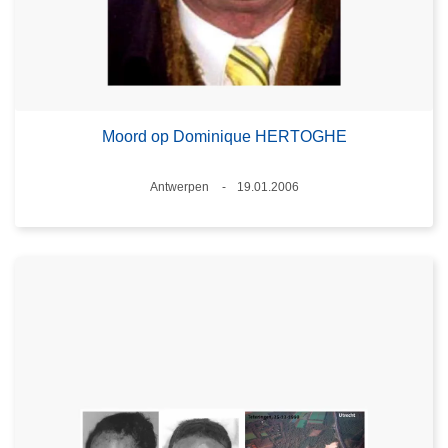
Moord op Dominique HERTOGHE
Plaats
Antwerpen
19.01.2006
Datum