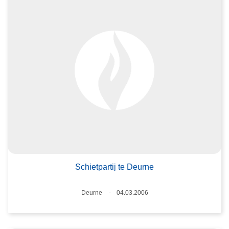
Schietpartij te Deurne
Plaats
Deurne
04.03.2006
Datum