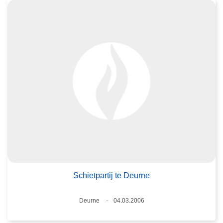
Schietpartij te Deurne
Plaats
Deurne
04.03.2006
Datum