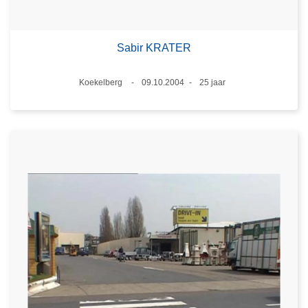
Sabir KRATER
Plaats
Koekelberg
09.10.2004
25 jaar
Datum
Leeftijd