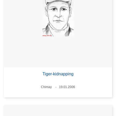
Tiger-kidnapping
Plaats
Chimay
19.01.2006
Datum