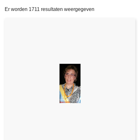
filters
n
e
Er worden 1711 resultaten weergegeven
h
o
u
d
g
a
a
n