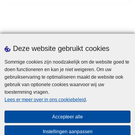
o
o
r
l
i
g
g
e
e
n
p
d
Statistieken
Deze website gebruikt cookies
a
e
g
p
Sommige cookies zijn noodzakelijk om de website goed te
i
a
doen functioneren en kan je niet weigeren. Om uw
n
g
gebruikservaring te optimaliseren maakt de website ook
a
i
gebruik van optionele cookies waarvoor wij uw
n
toestemming vragen.
a
Disclaimer
Lees er meer over in ons cookiebeleid
.
Privacy
Cookies
Accepteer alle
Toegankelijkheid
Instellingen aanpassen