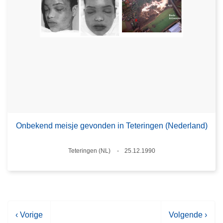
Onbekend meisje gevonden in Teteringen (Nederland)
Plaats
Teteringen (NL)
25.12.1990
Datum
V
‹ Vorige
V
Volgende ›