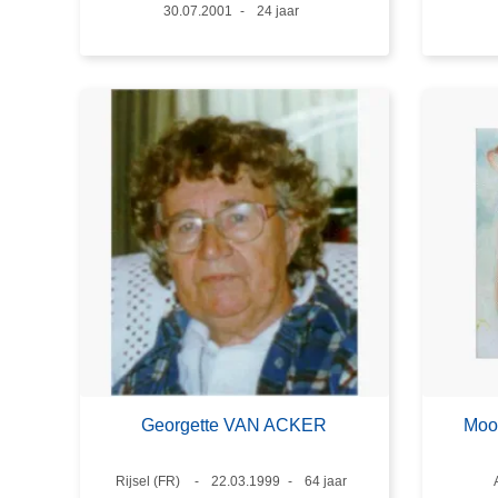
Datum
30.07.2001
Leeftijd
24 jaar
Georgette VAN ACKER
Moor
Plaats
Rijsel (FR)
Datum
22.03.1999
Leeftijd
64 jaar