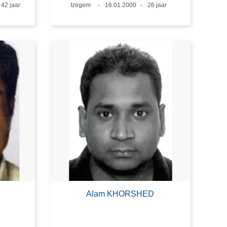
Leeftijd
42 jaar
Plaats
Izegem
Datum
16.01.2000
Leeftijd
26 jaar
Alam KHORSHED