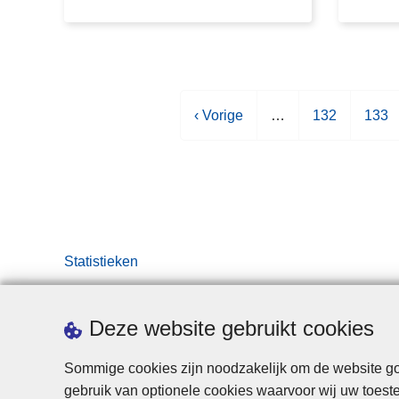
V
‹ Vorige
…
P
132
P
133
o
a
a
r
g
g
i
i
i
g
n
n
e
a
a
p
Statistieken
a
g
i
Deze website gebruikt cookies
n
a
Sommige cookies zijn noodzakelijk om de website goe
gebruik van optionele cookies waarvoor wij uw toes