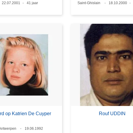
Datum
22.07.2001
Leeftijd
41 jaar
Plaats
Saint-Ghislain
Datum
18.10.2000
d op Katrien De Cuyper
Rouf UDDIN
Plaats
Antwerpen
Datum
19.06.1992