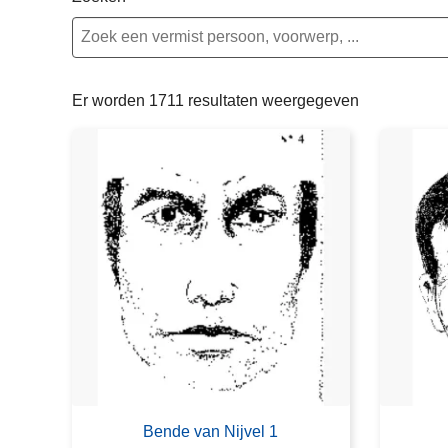
n
e
h
o
u
Er worden 1711 resultaten weergegeven
d
g
a
a
n
Bende van Nijvel 1