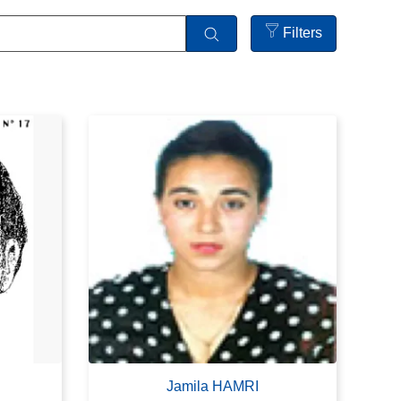
Filters
Open
filters
Jamila HAMRI