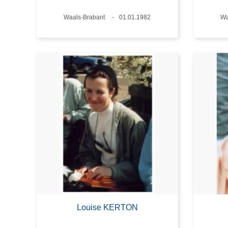
Plaats
Waals-Brabant
Datum
01.01.1982
Pl
Wa
Louise KERTON