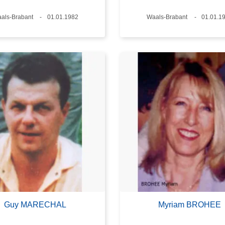
aats
als-Brabant
Datum
01.01.1982
Plaats
Waals-Brabant
Datum
01.01.1
Guy MARECHAL
Myriam BROHEE