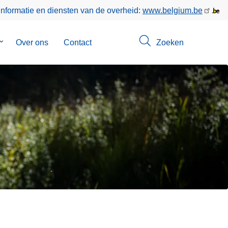
informatie en diensten van de overheid:
www.belgium.be
Submenu
Over ons
Contact
Zoeken
van
Opsporingen