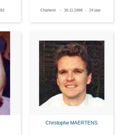
982
Plaats
Charleroi
Datum
30.11.1998
Leeftijd
24 jaar
Christophe MAERTENS