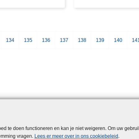
P
134
P
135
P
136
P
137
P
138
P
139
P
140
P
14
a
a
a
a
a
a
a
a
g
g
g
g
g
g
g
g
i
i
i
i
i
i
i
i
n
n
n
n
n
n
n
n
a
a
a
a
a
a
a
a
d te doen functioneren en kan je niet weigeren. Om uw gebrui
Disclaimer
Privacy
Cookies
Toegankelijkheid
temming vragen.
Lees er meer over in ons cookiebeleid
.