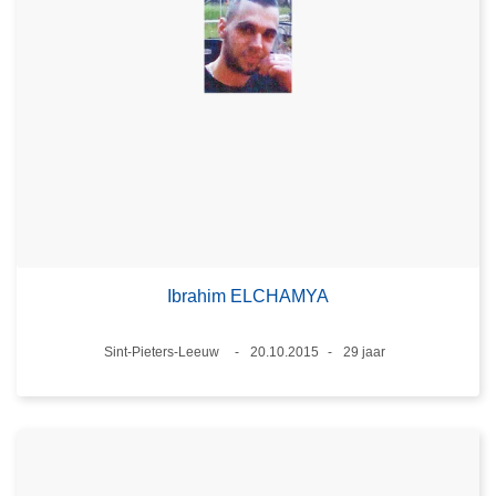
Ibrahim ELCHAMYA
Plaats
Sint-Pieters-Leeuw
20.10.2015
29 jaar
Datum
Leeftijd