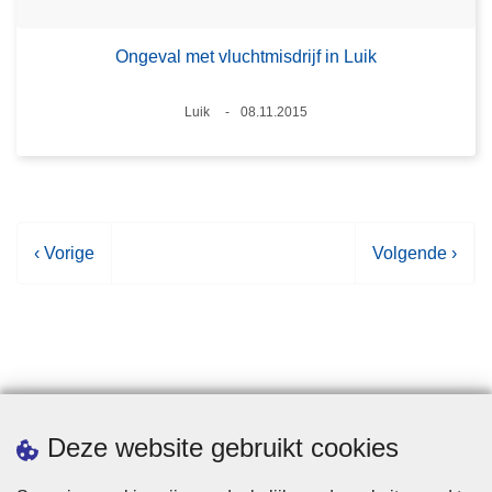
Ongeval met vluchtmisdrijf in Luik
Plaats
Luik
08.11.2015
Datum
V
‹ Vorige
V
Volgende ›
o
o
r
l
i
g
g
e
e
n
p
d
Statistieken
Deze website gebruikt cookies
a
e
g
p