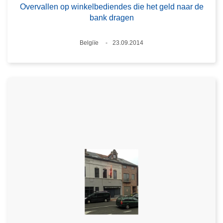
Overvallen op winkelbediendes die het geld naar de
bank dragen
Plaats
Belgiïe
23.09.2014
Datum