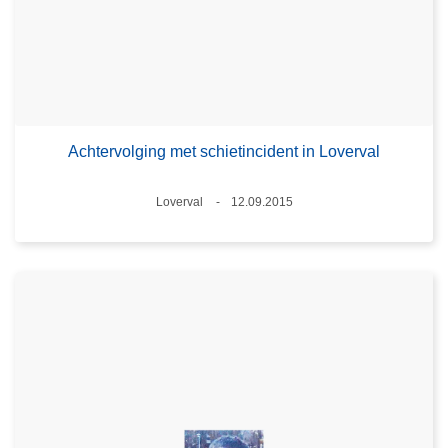
Achtervolging met schietincident in Loverval
Plaats
Loverval
12.09.2015
Datum