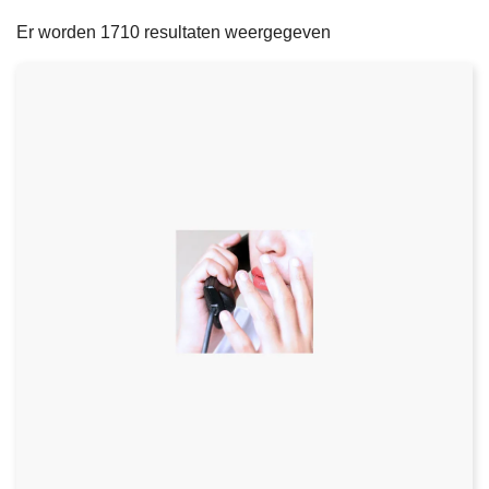
filters
n
e
Er worden 1710 resultaten weergegeven
h
o
u
d
g
a
a
n