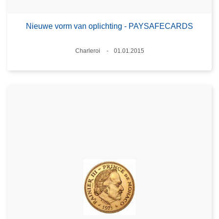
Nieuwe vorm van oplichting - PAYSAFECARDS
Plaats
Charleroi
01.01.2015
Datum