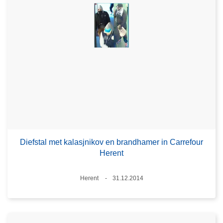
Diefstal met kalasjnikov en brandhamer in Carrefour
Herent
Plaats
Herent
31.12.2014
Datum