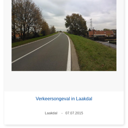
Verkeersongeval in Laakdal
Plaats
Laakdal
07.07.2015
Datum