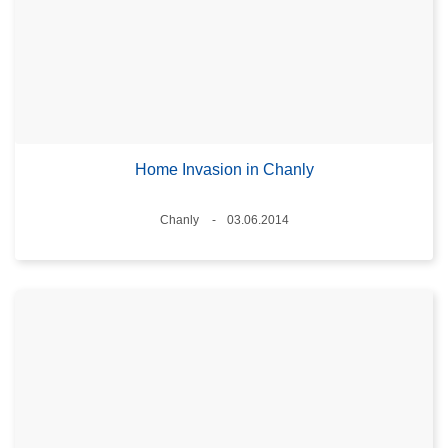
Home Invasion in Chanly
Plaats
Chanly
03.06.2014
Datum